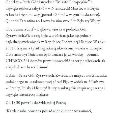
Goerlitz – Perła Gór Łużyckich “Miasto Europejskie” o
największej ilości zabytków w Niemczech! Miasto, w którym
zakochali się filmowcy (ponad 40 filmów w tym 4 oskarowe).
Quentin Tarantino realizował w nim swój film Bękarty Wojny!
Obercunnersdorf – Bajkowa wioska u podnóża Gór
Żytawskich.Wiele razy była wyróżniana jako np. jedna z
najładniejszych wiosek w Republice Federalnej Niemiec. W roku
2001 otrzymała tytuł najpiękniej ukwieconej wioski w Europie.
Ostatnim wyróżnieniem było uznanie jej za wioskę – pomnik
UNESCO. 261 domów przysłupowych! Spacer po uliczkach jak
z bajek i baśni braci Grimm!
Oybin – Serce Gór Żytawskich. Zwiedzanie miejscowości i zamku
położonego na piaskowcowej górze! Piękny widok na 3 Państwa
– Czechy, Polskę i Niemcy! Ruiny zamku gdzie inspirację czerpali
najwięksi niemieccy malarze!
Ok 18.30 powrót do Szklarskiej Poręby
*Każda osoba powinna posiadać dokument tożsamości,