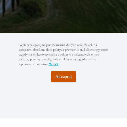
Wyrażam zgodę na przetwarzanie danych osobowych na
zasadach określonych w polityce prywatności, Jeśli nie wyrażasz
zgody na wykorzystywanie cookies we wskazanych w niej
celach, prosimy o wyłącznie cookies w przeglądarce lub
opuszczenie serwisu.
Więcej
Akceptuj