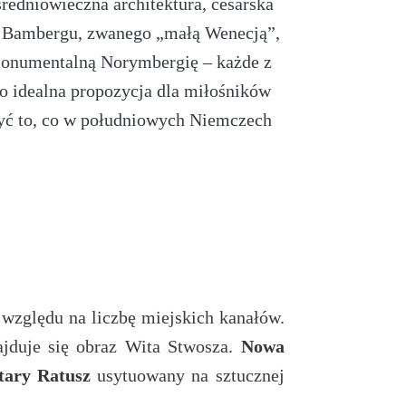
średniowieczna architektura, cesarska
ów Bambergu, zwanego „małą Wenecją”,
 monumentalną Norymbergię – każde z
 idealna propozycja dla miłośników
czyć to, co w południowych Niemczech
względu na liczbę miejskich kanałów.
ajduje się obraz Wita Stwosza.
Nowa
tary Ratusz
usytuowany na sztucznej