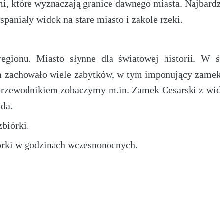
, które wyznaczają granice dawnego miasta. Najbardzi
spaniały widok na stare miasto i zakole rzeki.
regionu. Miasto słynne dla światowej historii. W ś
um zachowało wiele zabytków, w tym imponujący zamek
 przewodnikiem zobaczymy m.in. Zamek Cesarski z wi
lda.
biórki.
iórki w godzinach wczesnonocnych.