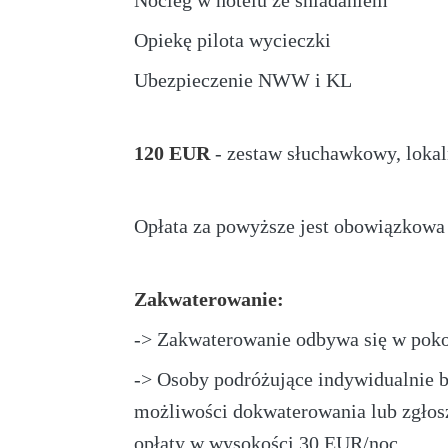
Nocleg w hotelu ze śniadaniem
Opiekę pilota wycieczki
Ubezpieczenie NWW i KL
120 EUR
- zestaw słuchawkowy, lokal
Opłata za powyższe jest obowiązkowa i
Zakwaterowanie:
-> Zakwaterowanie odbywa się w poko
-> Osoby podróżujące indywidualnie 
możliwości dokwaterowania lub zgłos
opłaty w wysokości 30 EUR/noc.