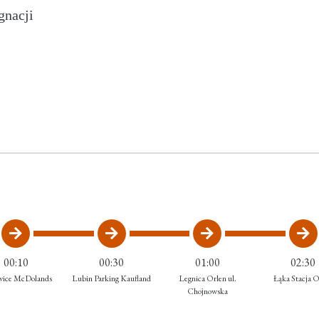
gnacji
00:10
00:30
01:00
02:30
wice McDolands
Lubin Parking Kaufland
Legnica Orlen ul.
Łąka Stacja O
Chojnowska