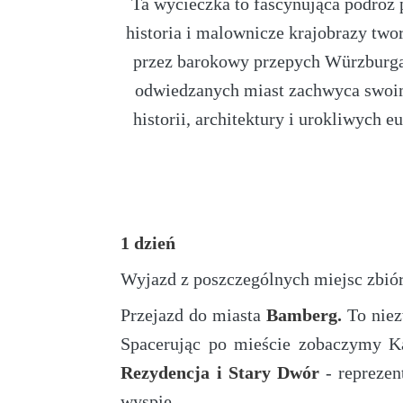
Ta wycieczka to fascynująca podróż p
historia i malownicze krajobrazy tw
przez barokowy przepych Würzburga,
odwiedzanych miast zachwyca swoim
historii, architektury i urokliwych
1 dzień
Wyjazd z poszczególnych miejsc zbió
Przejazd do miasta
Bamberg.
To niez
Spacerując po mieście zobaczymy Ka
Rezydencja i Stary Dwór
- repreze
wyspie.