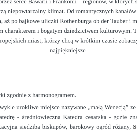
rzez serce Bawarii i Frankonii – regionów, w których 
orzą niepowtarzalny klimat. Od romantycznych kanał
 aż po bajkowe uliczki Rothenburga ob der Tauber i
 charakterem i bogatym dziedzictwem kulturowym. To
 europejskich miast, którzy chcą w krótkim czasie zoba
najpiękniejsze.
rki zgodnie z harmonogramem.
wykle urokliwe miejsce nazywane „małą Wenecją” ze 
tedrę - średniowieczna Katedra cesarska - gdzie zn
ntacyjna siedziba biskupów, barokowy ogród różany,
S