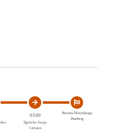
Bawaria Norymberga
03:00
Bamberg
rlen
Zgorzelec Stacja
Citronex