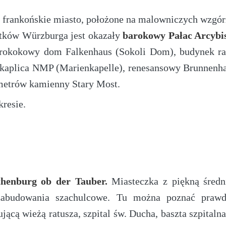
 frankońskie miasto, położone na malowniczych wzgór
ytków Würzburga jest okazały
barokowy Pałac Arcybi
, rokokowy dom Falkenhaus (Sokoli Dom), budynek ra
 kaplica NMP (Marienkapelle), renesansowy Brunnenha
metrów kamienny Stary Most.
resie.
henburg ob der Tauber.
Miasteczka z piękną śred
 zabudowania szachulcowe. Tu można poznać prawd
ącą wieżą ratusza, szpital św. Ducha, baszta szpitalna