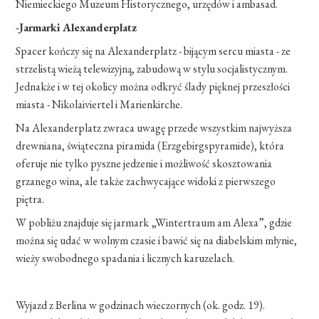
Niemieckiego Muzeum Historycznego, urzędów i ambasad.
-Jarmarki Alexanderplatz
Spacer kończy się na Alexanderplatz - bijącym sercu miasta - ze
strzelistą wieżą telewizyjną, zabudową w stylu socjalistycznym.
Jednakże i w tej okolicy można odkryć ślady pięknej przeszłości
miasta - Nikolaiviertel i Marienkirche.
Na Alexanderplatz zwraca uwagę przede wszystkim najwyższa
drewniana, świąteczna piramida (Erzgebirgspyramide), która
oferuje nie tylko pyszne jedzenie i możliwość skosztowania
grzanego wina, ale także zachwycające widoki z pierwszego
piętra.
W pobliżu znajduje się jarmark „Wintertraum am Alexa”, gdzie
można się udać w wolnym czasie i bawić się na diabelskim młynie,
wieży swobodnego spadania i licznych karuzelach.
Wyjazd z Berlina w godzinach wieczornych (ok. godz. 19).