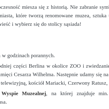
zesność miesza się z historią. Nie zabranie symbol
miasta, które tworzą renomowane muzea, sztuka u
ieść i wybierz się do stolicy sąsiada!
 w godzinach porannych.
odniej części Berlina w okolice ZOO i zwiedzan
amięci Cesarza Wilhelma. Następnie udamy się na 
telewizyjną, kościół Mariacki, Czerwony Ratusz, 
j
Wyspie Muzealnej
, na której znajduje mi
usa.