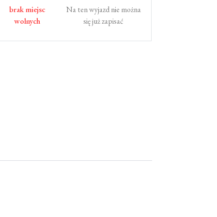
brak miejsc
Na ten wyjazd nie można
wolnych
się już zapisać