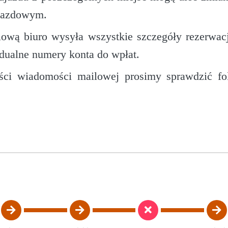
yjazdowym.
lową biuro wysyła wszystkie szczegóły rezerwacji
idualne numery konta do wpłat.
ci wiadomości mailowej prosimy sprawdzić f