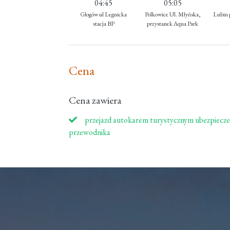
04:45
05:05
Głogów ul Legnicka
Polkowice Ul. Młyńska,
Lubin 
stacja BP
przystanek Aqua Park
Cena
Cena zawiera
przejazd autokarem turystycznym ubezpiecze
przewodnika