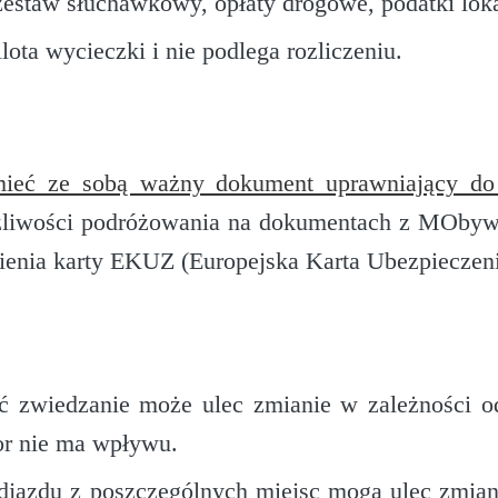
 zestaw słuchawkowy, opłaty drogowe, podatki lok
lota wycieczki i nie podlega rozliczeniu.
ieć ze sobą ważny dokument uprawniający do 
żliwości podróżowania na dokumentach z MObywat
ienia karty EKUZ (Europejska Karta Ubezpieczen
ść zwiedzanie może ulec zmianie w zależności 
tor nie ma wpływu.
odjazdu z poszczególnych miejsc mogą ulec zmiani