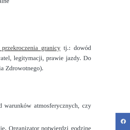
alne
przekroczenia granicy
tj.: dowód
el, legitymacji, prawie jazdy. Do
ia Zdrowotnego).
od warunków atmosferycznych, czy
e. Organizator potwierdzi godzinę