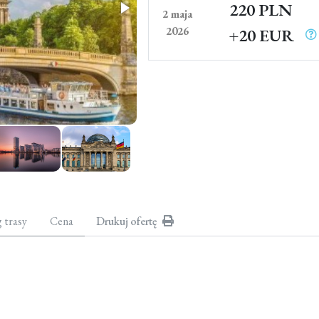
220 PLN
2 maja
2026
+20 EUR
g trasy
Cena
Drukuj ofertę