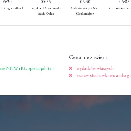
05:30
05:55
06:30
05:05
parking Kaufland
Legnica ul Chojnowska
Osła A4 Stacja Orlen
Kostomłoty stacj
stacja Orlen
(Brak miejsc)
Cena nie zawiera
nie NNW i KL opieka pilota –
wydatków własnych
zestaw słuchawkowu audio gui