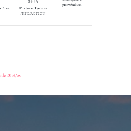
04:45
przewdnikiem
a Orlen
Wrocław ul Tyniecka
/KFC/ACTION
de 20 zł/os