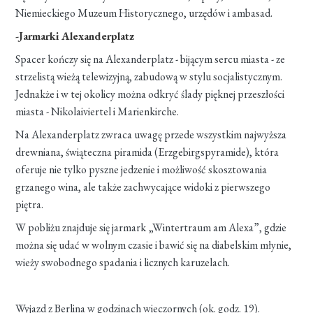
Niemieckiego Muzeum Historycznego, urzędów i ambasad.
-Jarmarki Alexanderplatz
Spacer kończy się na Alexanderplatz - bijącym sercu miasta - ze
strzelistą wieżą telewizyjną, zabudową w stylu socjalistycznym.
Jednakże i w tej okolicy można odkryć ślady pięknej przeszłości
miasta - Nikolaiviertel i Marienkirche.
Na Alexanderplatz zwraca uwagę przede wszystkim najwyższa
drewniana, świąteczna piramida (Erzgebirgspyramide), która
oferuje nie tylko pyszne jedzenie i możliwość skosztowania
grzanego wina, ale także zachwycające widoki z pierwszego
piętra.
W pobliżu znajduje się jarmark „Wintertraum am Alexa”, gdzie
można się udać w wolnym czasie i bawić się na diabelskim młynie,
wieży swobodnego spadania i licznych karuzelach.
Wyjazd z Berlina w godzinach wieczornych (ok. godz. 19).