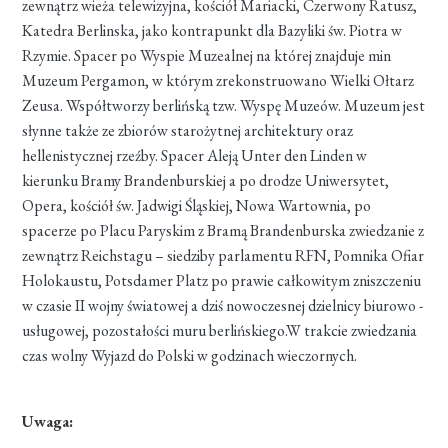
zewnątrz wieża telewizyjna, kościół Mariacki, Czerwony Ratusz,
Katedra Berlinska, jako kontrapunkt dla Bazyliki św. Piotra w
Rzymie. Spacer po Wyspie Muzealnej na której znajduje min
Muzeum Pergamon, w którym zrekonstruowano Wielki Ołtarz
Zeusa. Współtworzy berlińską tzw. Wyspę Muzeów. Muzeum jest
słynne także ze zbiorów starożytnej architektury oraz
hellenistycznej rzeźby. Spacer Aleją Unter den Linden w
kierunku Bramy Brandenburskiej a po drodze Uniwersytet,
Opera, kościół św. Jadwigi Śląskiej, Nowa Wartownia, po
spacerze po Placu Paryskim z Bramą Brandenburska zwiedzanie z
zewnątrz Reichstagu – siedziby parlamentu RFN, Pomnika Ofiar
Holokaustu, Potsdamer Platz po prawie całkowitym zniszczeniu
w czasie II wojny światowej a dziś nowoczesnej dzielnicy biurowo -
usługowej, pozostałości muru berlińskiego.W trakcie zwiedzania
czas wolny Wyjazd do Polski w godzinach wieczornych.
Uwaga: