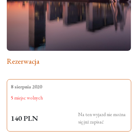
Rezerwacja
8 sierpnia 2020
5
miejsc wolnych
Na ten wyjazd nie można
140 PLN
się już zapisać