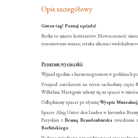
Opis szczegółowy
Guten tag! Poznaj sąsiada!
Berlin to miasto kontrastów. Nowoczesność miesza s
renomowane muzea, sztuka uliczna i wielokulturowy 
Program wycieczki:
Wyjazd zgodnie z harmonogramem w godzinach po
Przejazd autokarem na teren zachodniej części 
Wilhelma. Następnie udamy się na spacer w mieście
Odbędziemy spacer po słynnej
Wyspie Muzealnej
Spacer Aleją Unter den Linden w kierunku Bramy 
Paryskim z
Bramą Brandenburska
zwiedzanie 
Berlińskiego
.
Podczas zwiedzania przewidziany jest czas wolny n