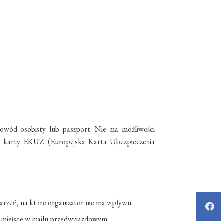
dowód osobisty lub paszport. Nie ma możliwości
a karty EKUZ (Europejska Karta Ubezpieczenia
arzeń, na które organizator nie ma wpływu.
i i miejsce w mailu przedwyjazdowym.