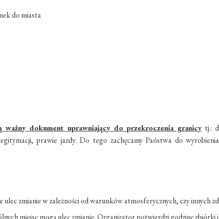
nek do miasta
ą ważny dokument uprawniający do przekroczenia granicy
tj.: 
gitymacji, prawie jazdy. Do tego zachęcamy Państwa do wyrobieni
e ulec zmianie w zależności od warunków atmosferycznych, czy innych zd
gólnych miejsc mogą ulec zmianie. Organizator potwierdzi godzinę zbiórk