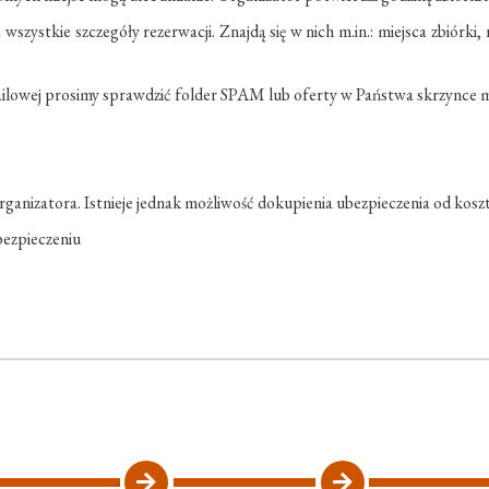
 wszystkie szczegóły rezerwacji. Znajdą się w nich m.in.: miejsca zbiórk
lowej prosimy sprawdzić folder SPAM lub oferty w Państwa skrzynce m
rganizatora. Istnieje jednak możliwość dokupienia ubezpieczenia od kosz
bezpieczeniu