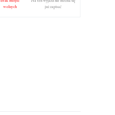
brak miejsc
Na ten wyjazd nie można się
wolnych
już zapisać