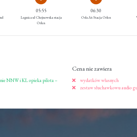
05:55
06:30
and
Legnica ul Chojnowska stacja
Osła A4 Stacja Orlen
Orlen
Cena nie zawiera
nie NNW i KL opieka pilota –
wydatków własnych
zestaw słuchawkowu audio gui