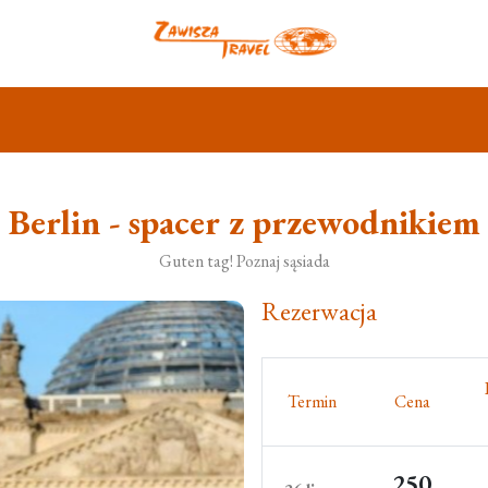
Berlin - spacer z przewodnikiem
Guten tag! Poznaj sąsiada
Rezerwacja
Termin
Cena
250