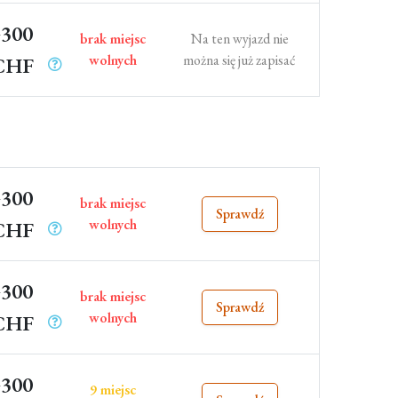
300
brak miejsc
Na ten wyjazd nie
wolnych
można się już zapisać
CHF
300
brak miejsc
Sprawdź
wolnych
CHF
300
brak miejsc
Sprawdź
wolnych
CHF
300
9 miejsc