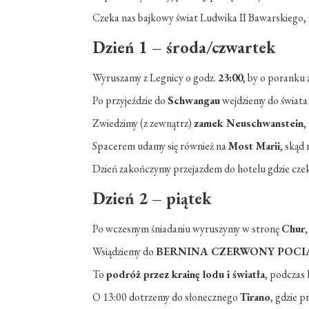
Czeka nas bajkowy świat Ludwika II Bawarskiego, 
Dzień 1 – środa/czwartek
Wyruszamy z Legnicy o godz.
23:00
, by o poranku 
Po przyjeździe do
Schwangau
wejdziemy do świata 
Zwiedzimy (z zewnątrz)
zamek Neuschwanstein
,
Spacerem udamy się również na
Most Marii
, skąd
Dzień zakończymy przejazdem do hotelu gdzie cze
Dzień 2 – piątek
Po wczesnym śniadaniu wyruszymy w stronę
Chur
Wsiądziemy do
BERNINA CZERWONY POCI
To
podróż przez krainę lodu i światła
, podczas
O 13:00 dotrzemy do słonecznego
Tirano
, gdzie 