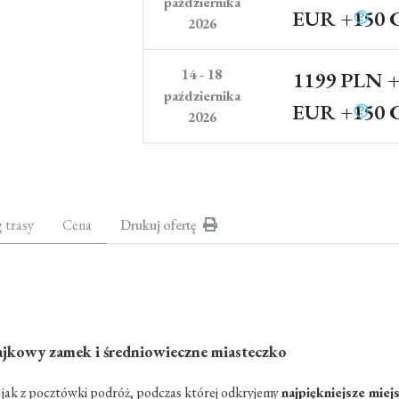
października
EUR
+150 
2026
14 - 18
1199 PLN
+
października
EUR
+150 
2026
g trasy
Cena
Drukuj ofertę
owy zamek i średniowieczne miasteczko
 jak z pocztówki podróż, podczas której odkryjemy
najpiękniejsze mie