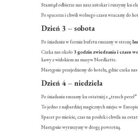
Stamtąd odbierze nas nasz autokar i ruszymy ku e
Po spacerze i chwili wolnego czasu wracamy do hote
Dzień 3 – sobota
Po śniadaniu w formie bufetu ruszamy w stronę
In
Czeka nas około
3 godzin zwiedzania i czasu w
kawy z widokiem na masyw Nordkette.
Następnie przejedziemy do hotelu, gdzie czeka na
Dzień 4 – niedziela
Po śniadaniu ruszamy ku ostatniej z „trzech pereł”
To jedno z najbardziej magicznych miejsc w Europ
Spacer po mieście, czas na posiłek i chwila na ostat
Następnie wyruszymy w drogę powrotną.