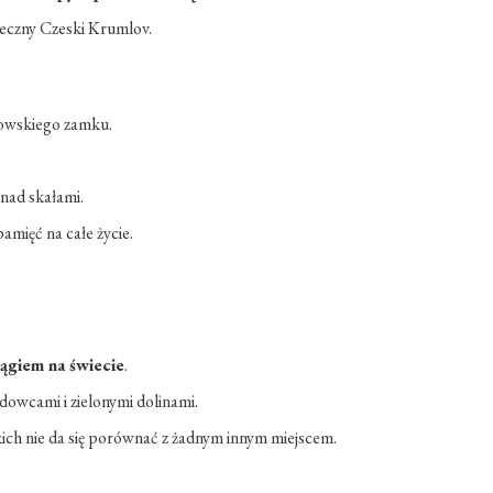
ieczny Czeski Krumlov.
eyowskiego zamku.
 nad skałami.
amięć na całe życie.
ągiem na świecie
.
dowcami i zielonymi dolinami.
ich nie da się porównać z żadnym innym miejscem.