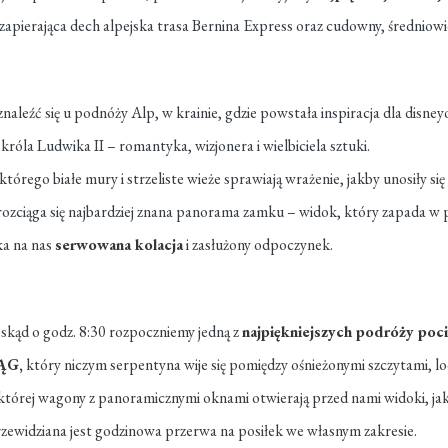
zapierająca dech alpejska trasa Bernina Express oraz cudowny, średniow
znaleźć się u podnóży Alp, w krainie, gdzie powstała inspiracja dla disn
króla Ludwika II – romantyka, wizjonera i wielbiciela sztuki.
 którego białe mury i strzeliste wieże sprawiają wrażenie, jakby unosiły się
 rozciąga się najbardziej znana panorama zamku – widok, który zapada w p
ka na nas
serwowana kolacja
i zasłużony odpoczynek.
, skąd o godz. 8:30 rozpoczniemy jedną z
najpiękniejszych podróży poci
ĄG,
który niczym serpentyna wije się pomiędzy ośnieżonymi szczytami, lo
 której wagony z panoramicznymi oknami otwierają przed nami widoki, jak
przewidziana jest godzinowa przerwa na posiłek we własnym zakresie.