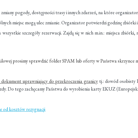
zmiany pogody, dostępności trasy i innych zdarzeń, na które organizato
gólnych miejsc mogą ulec zmianie. Organizator potwierdzi godzinę zbiórk
 wszystkie szczegóły rezerwacji. Zajdą się w nich m.in.: miejsca zbiórk
ilowej prosimy sprawdzić folder SPAM lub oferty w Państwa skrzynce m
y dokument uprawniający do przekroczenia granicy
tj.: dowód osobisty
azdy. Do tego zachęcamy Państwa do wyrobienia karty EKUZ (Europejs
e od kosztów rezygnacji