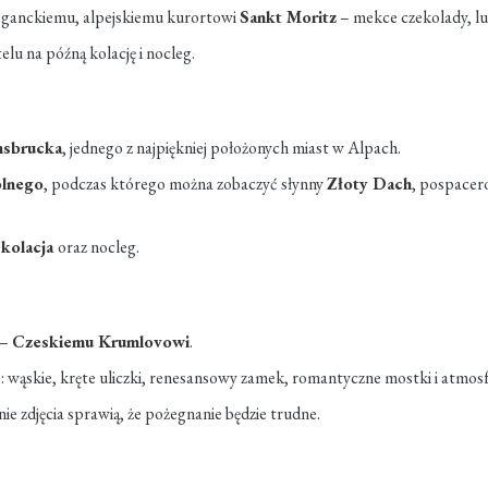
leganckiemu, alpejskiemu kurortowi
Sankt Moritz
– mekce czekolady, lu
lu na późną kolację i nocleg.
nsbrucka
, jednego z najpiękniej położonych miast w Alpach.
olnego
, podczas którego można zobaczyć słynny
Złoty Dach
, pospacer
s
kolacja
oraz nocleg.
 –
Czeskiemu Krumlovowi
.
ie: wąskie, kręte uliczki, renesansowy zamek, romantyczne mostki i atm
nie zdjęcia sprawią, że pożegnanie będzie trudne.