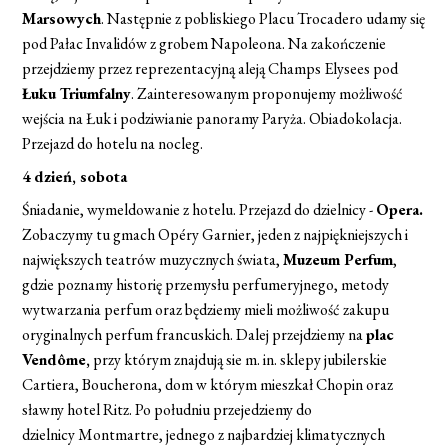
Marsowych
. Następnie z pobliskiego Placu Trocadero udamy się
pod Pałac Invalidów z grobem Napoleona. Na zakończenie
przejdziemy przez reprezentacyjną aleją Champs Elysees pod
Łuku Triumfalny
. Zainteresowanym proponujemy możliwość
wejścia na Łuk i podziwianie panoramy Paryża. Obiadokolacja.
Przejazd do hotelu na nocleg.
4 dzień, sobota
Śniadanie, wymeldowanie z hotelu. Przejazd do dzielnicy -
Opera.
Zobaczymy tu gmach Opéry Garnier, jeden z najpiękniejszych i
największych teatrów muzycznych świata,
Muzeum Perfum
,
gdzie poznamy historię przemysłu perfumeryjnego, metody
wytwarzania perfum oraz będziemy mieli możliwość zakupu
oryginalnych perfum francuskich. Dalej przejdziemy na
plac
Vendôme,
przy którym znajdują sie m. in. sklepy jubilerskie
Cartiera, Boucherona, dom w którym mieszkał Chopin oraz
sławny hotel Ritz. Po południu przejedziemy do
dzielnicy Montmartre, jednego z najbardziej klimatycznych