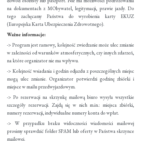
dowód osobisty lub paszport. Nie ma możliwości podróżowania
na dokumentach z MObywatel, legitymacji, prawie jazdy. Do
tego zachęcamy Państwa do wyrobienia karty EKUZ
(Europejska Karta Ubezpieczenia Zdrowotnego).
Ważne informacje:
-> Program jest ramowy, kolejność zwiedzanie może ulec zmianie
w zależności od warunków atmosferycznych, czy innych zdarzeń,
na które organizator nie ma wpływu.
-> Kolejność wsiadania i godzin odjazdu z poszczególnych miejsc
mogą ulec zmianie. Organizator potwierdzi godzinę zbiórki i
miejsce w mailu przedwyjazdowym.
-> Po rezerwacji na skrzynkę mailową biuro wysyła wszystkie
szczegóły rezerwacji. Zajdą się w nich m.in.: miejsca zbiórki,
numery rezerwacji, indywidualne numery konta do wpłat.
-> W przypadku braku widoczności wiadomości mailowej
prosimy sprawdzić folder SPAM lub oferty w Państwa skrzynce
mailowej.