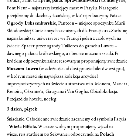
środka , Saint Chapelle,
pałac Sprawiedliwośc
i i Conciergerie,
Pont Neuf – najstarszy istniejący most w Paryżu. Następnie
przejdziemy do dzielnicy łacińskiej, w której zobaczymy Pałac i
Ogrody Luksemburskie
, Panteon – miejsce spoczynku Marii
Skłodowskiej Curie i innych zasłużonych dla Francji oraz Sorbonę -
najznakomitszy uniwersytet we Francji i jeden z czołowych na
świecie. Spacer przez ogrody Tuilieres do gamchu Luwru –
dawnego pałacu królewskiego, a obecnie muzeum sztuki. Po
krótkim odpoczynku zainteresowanym proponujemy zwiedzanie
Muzeum Luwru
(w zależności od dostępności biletów wstępu),
w którym mieści się największa kolekcja arcydzieł
impresjonistycznych na świecie autorstwa min. Moneta, Maneta,
Renoira, Cézanne'a, Gauguina i Van Gogha. Obiadokolacja.
Przejazd do hotelu, nocleg.
3 dzień, piątek
Śniadanie. Całodzienne zwiedzanie zaczniemy od symbolu Paryża
-
Wieża Eiffela.
W czasie wolnym proponujemy wjazd na
wieżę, rejs statkiem po Sekwanie i odpoczynek na
Polach