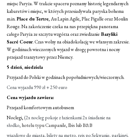
miejsc Paryża. W trakcie spaceru poznamy historię legendarnych
kabaretów i miejsc, w których przesiadywała paryska bohema
m.in.
Place du Tertre
, Au Lapin Agile, Plac Pigalle oraz Moulin
Rouge. Na zakończenie czeka na nas przepiękna panorama
całego Paryża ze szczytu wzgórza oraz zwiedzanie
Bazyliki
Sacré Coeur
. Czas wolny na obiadokolację we włansym zakresie.
W godzinach wieczornych wyjazd w drogę powrotna i nocny
przejazd tranzytowy przez Niemcy.
5 dzień, niedziela
Przyjazd do Polski w godzinach popołudniowych/wieczornych.
Cena wyjazdu 990 zł + 250 euro
Cena wyjazdu zawiera:
Przejazd komfortowym autobusem
Noclegi,
(2x nocleg pokoje z łazienkami 2x śniadanie na
słodko,
hotelu typu Campanile, Ibis lub B&B
wjazdowe do miasta, bilety na metro, rejs po Sekwanie, parkingi,