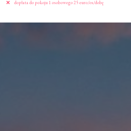
dopłata do pokoju 1 osobowego 25 euro/os/dobę