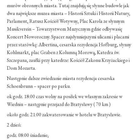
murów obronnych miasta. Tutaj znajdują się słynne budowle jak
dwa największe muzea miasta – Historii Sztuki i Historii Natury,
Parlament, Ratusz Kościół Wotywny, Plac Karola ze słynnym
Musikverein – Towarzystwem Muzycznym gdzie odbywasię
Koncert Noworoczny. Spacer najsłynniejszymi ulicami i placami
przez starówkę: Albertina, cesarska rezydencja Hofburg, słynny
Kohlmarkt, plac Graben z Kolumną Morową, Katedra św.
Szczepana, zaułki przy katedrze: Kościół Zakonu Krzyżackiego i
Dom Mozarta.
Następnie dalsze zwiedzanie miasta rezydencja cesarska
Schoenbrunn – spacer po parku.
ok godz. 18:00 czas wolny na posiłek we własnym zakresie w
Wiedniu – następnie przejazd do Bratysławy ( 70 km )
około godz. 21:00 zakwaterowanie w hotelu w Bratysławie.
2 dzień:
godz. 08:00 śniadanie;