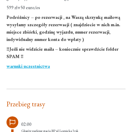
599 zł+50 euro/os
Podróżnicy – po rezerwacji , na Waszą skrzynkę mailową
wysyłamy szczegóły rezerwacji ( znajdziecie w nich m.in.
miejsce zbiórki, godzinę wyjazdu, numer rezerwacji,
indywidualny numer konta do wpłaty )
‼Jeśli nie widzicie maila – koniecznie sprawdźcie folder
SPAM ‼
warunki uczestnictwa
Przebieg trasy
02:00
Głogów parking stacja BP ul Legnicka Jysk