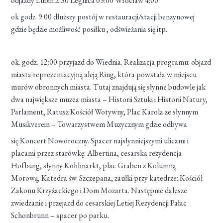
odjazdy Lubin 2:30 Legnica 03:00 Wrocław 4:00
ok godz. 9:00 dłuższy postój w restauracji/stacji benzynowej
gdzie będzie możliwość posiłku , odświeżania się itp.
ok. godz. 12:00 przyjazd do Wiednia. Realizacja programu: objazd
miasta reprezentacyjną aleją Ring, która powstała w miejscu
murów obronnych miasta. Tutaj znajdują się słynne budowle jak
dwa największe muzea miasta – Historii Sztuki i Historii Natury,
Parlament, Ratusz Kościół Wotywny, Plac Karola ze słynnym
Musikverein – Towarzystwem Muzycznym gdzie odbywa
się Koncert Noworoczny. Spacer najsłynniejszymi ulicami i
placami przez starówkę: Albertina, cesarska rezydencja
Hofburg, słynny Kohlmarkt, plac Graben z Kolumną
Morową, Katedra św. Szczepana, zaułki przy katedrze: Kościół
Zakonu Krzyżackiego i Dom Mozarta. Następnie dalesze
zwiedzanie i przejazd do cesarskiej Letiej Rezydencji Pałac
Schonbrunn – spacer po parku.