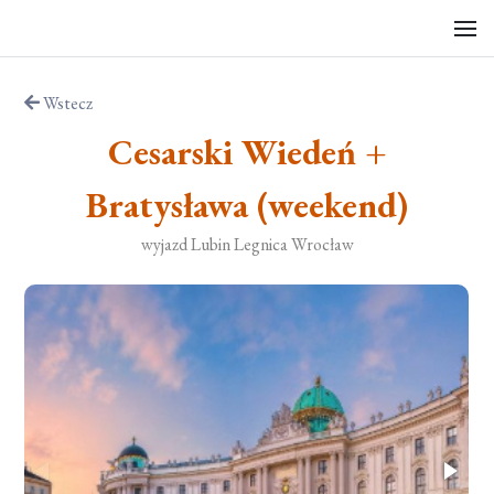
Wstecz
Cesarski Wiedeń +
Bratysława (weekend)
wyjazd Lubin Legnica Wrocław