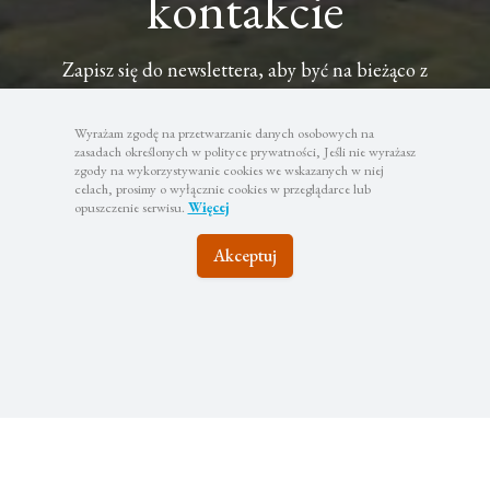
kontakcie
Zapisz się do newslettera, aby być na bieżąco z
najciekawszymi wyjazdami i atrakcyjnymi promocjami
Wyrażam zgodę na przetwarzanie danych osobowych na
zasadach określonych w polityce prywatności, Jeśli nie wyrażasz
zgody na wykorzystywanie cookies we wskazanych w niej
celach, prosimy o wyłącznie cookies w przeglądarce lub
opuszczenie serwisu.
Więcej
Subskrybuj
Twoje dane będą wykorzystywane zgodnie z naszą polityką
Akceptuj
prywatności