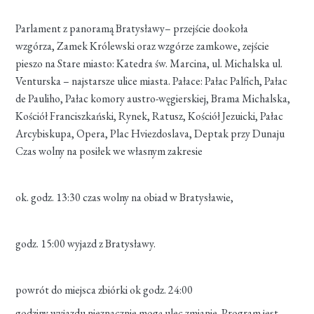
Parlament z panoramą Bratysławy– przejście dookoła
wzgórza, Zamek Królewski oraz wzgórze zamkowe, zejście
pieszo na Stare miasto: Katedra św. Marcina, ul. Michalska ul.
Venturska – najstarsze ulice miasta. Pałace: Pałac Palfich, Pałac
de Pauliho, Pałac komory austro-węgierskiej, Brama Michalska,
Kościół Franciszkański, Rynek, Ratusz, Kościół Jezuicki, Pałac
Arcybiskupa, Opera, Plac Hviezdoslava, Deptak przy Dunaju
Czas wolny na posiłek we własnym zakresie
ok. godz. 13:30 czas wolny na obiad w Bratysławie,
godz. 15:00 wyjazd z Bratysławy.
powrót do miejsca zbiórki ok godz. 24:00
godziny wyjazdu nieznacznie mogą ulec zmianie. Program jest