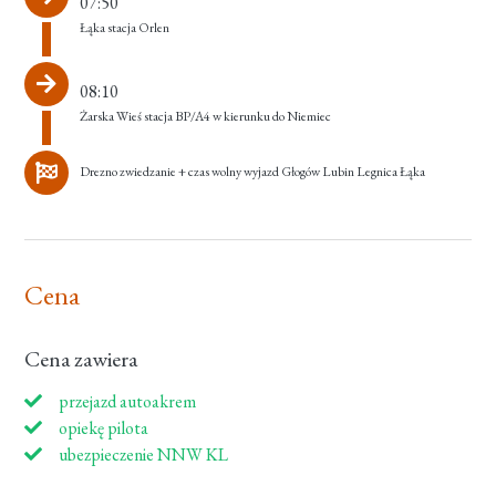
07:50
Łąka stacja Orlen
08:10
Żarska Wieś stacja BP/A4 w kierunku do Niemiec
Drezno zwiedzanie + czas wolny wyjazd Głogów Lubin Legnica Łąka
Cena
Cena zawiera
przejazd autoakrem
opiekę pilota
ubezpieczenie NNW KL