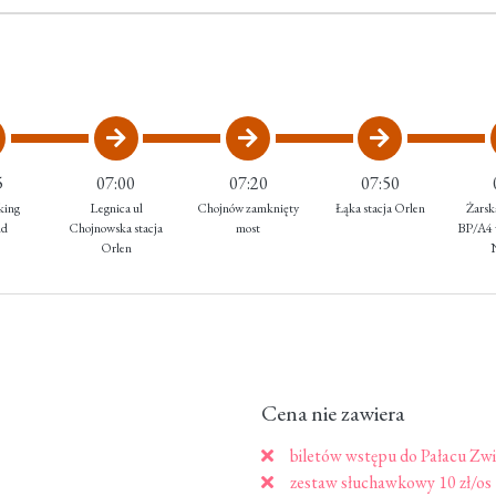
5
07:00
07:20
07:50
king
Legnica ul
Chojnów zamknięty
Łąka stacja Orlen
Żarsk
nd
Chojnowska stacja
most
BP/A4 
Orlen
Cena nie zawiera
biletów wstępu do Pałacu Zwi
zestaw słuchawkowy 10 zł/os