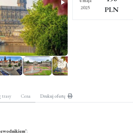
4 maja
2025
PLN
g trasy
Cena
Drukuj ofertę
rzewodnikiem
":