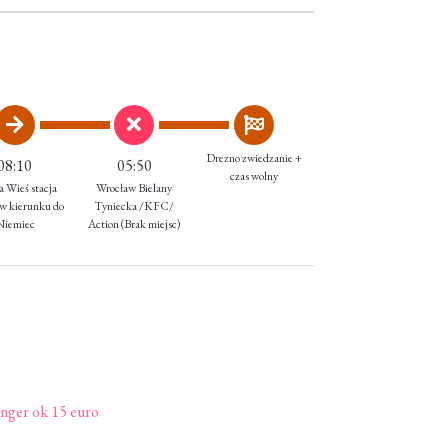
Drezno zwiedzanie +
08:10
05:50
czas wolny
a Wieś stacja
Wrocław Bielany
w kierunku do
Tyniecka /KFC/
Niemiec
Action
(Brak miejsc)
nger ok 15 euro