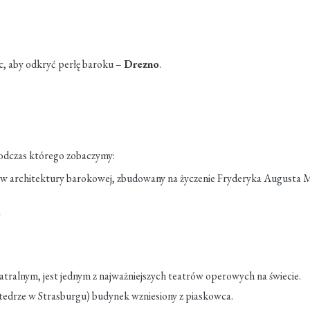
, aby odkryć perłę baroku –
Drezno
.
odczas którego zobaczymy:
dów architektury barokowej, zbudowany na życzenie Fryderyka Augusta 
w
eatralnym, jest jednym z najważniejszych teatrów operowych na świecie.
atedrze w Strasburgu) budynek wzniesiony z piaskowca.