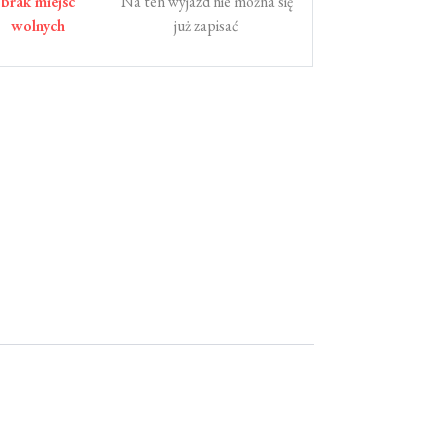
brak miejsc
Na ten wyjazd nie można się
wolnych
już zapisać