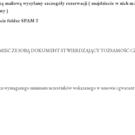
kę mailową wysyłamy szczegóły rezerwacji ( znajdziecie w nich m.i
ty )
dźcie folder SPAM ‼
MIEĆ ZE SOBĄ DOKUMENT STWIERDZAJĄCY TOŻSAMOŚĆ CZY
ku wymaganego minimum uczestników wskazanego w umowie i gwarantuje