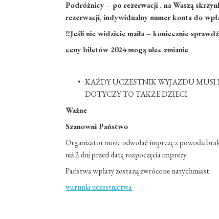
Podróżnicy – po rezerwacji , na Waszą skrzyn
rezerwacji, indywidualny numer konta do wpła
‼Jeśli nie widzicie maila – koniecznie spraw
ceny biletów 2024 mogą ulec zmianie
KAŻDY UCZESTNIK WYJAZDU MUSI 
DOTYCZY TO TAKŻE DZIECI.
Ważne
Szanowni Państwo
Organizator może odwołać imprezę z powodu bra
niż 2 dni przed datą rozpoczęcia imprezy.
Państwa wpłaty zostaną zwrócone natychmiast.
warunki uczestnictwa