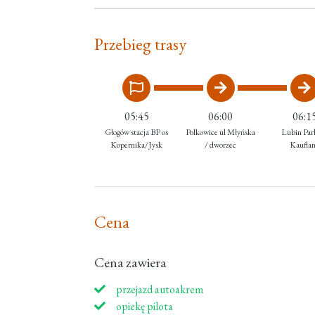
Przebieg trasy
05:45
06:00
06:1
Głogów stacja BP os
Polkowice ul Młyńska
Lubin Par
Kopernika/Jysk
/ dworzec
Kaufla
Cena
Cena zawiera
przejazd autoakrem
opiekę pilota