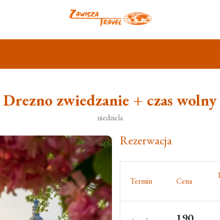
Drezno zwiedzanie + czas wolny
niedziela
Rezerwacja
Termin
Cena
190