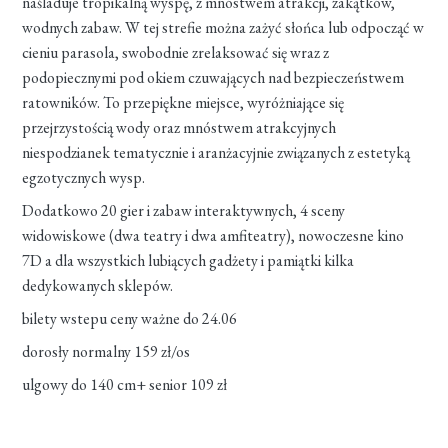
naśladuje tropikalną wyspę, z mnóstwem atrakcji, zakątków,
wodnych zabaw. W tej strefie można zażyć słońca lub odpocząć w
cieniu parasola, swobodnie zrelaksować się wraz z
podopiecznymi pod okiem czuwających nad bezpieczeństwem
ratowników. To przepiękne miejsce, wyróżniające się
przejrzystością wody oraz mnóstwem atrakcyjnych
niespodzianek tematycznie i aranżacyjnie związanych z estetyką
egzotycznych wysp.
Dodatkowo 20 gier i zabaw interaktywnych, 4 sceny
widowiskowe (dwa teatry i dwa amfiteatry), nowoczesne kino
7D a dla wszystkich lubiących gadżety i pamiątki kilka
dedykowanych sklepów.
bilety wstepu ceny ważne do 24.06
dorosły normalny 159 zł/os
ulgowy do 140 cm+ senior 109 zł