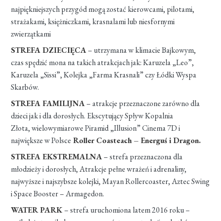
najpiękniejszych przygód mogą zostać kierowcami, pilotami,
strażakami, księżniczkami, krasnalami lub niesfornymi
zwierzątkami
STREFA DZIECIĘCA
– utrzymana w klimacie Bajkowym,
czas spędzić mona na takich atrakcjach jak: Karuzela „Leo”,
Karuzela „Sissi”, Kolejka „Farma Krasnali” czy Łódki Wyspa
Skarbów.
STREFA FAMILIJNA
– atrakcje przeznaczone zarówno dla
dzieci jak i dla dorosłych. Ekscytujący Spływ Kopalnia
Złota, wielowymiarowe Piramid „Illusion” Cinema 7D i
największe w Polsce
Roller Coasteach – Energuś i Dragon.
STREFA EKSTREMALNA
– strefa przeznaczona dla
młodzieży i dorosłych, Atrakcje pełne wrażeń i adrenaliny,
najwyższe i najszybsze kolejki, Mayan Rollercoaster, Aztec Swing
i Space Booster – Armagedon.
WATER PARK
– strefa uruchomiona latem 2016 roku –