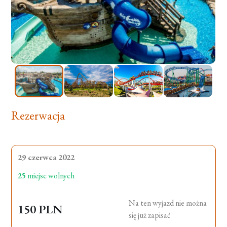
Rezerwacja
29 czerwca 2022
25
miejsc wolnych
Na ten wyjazd nie można
150 PLN
się już zapisać