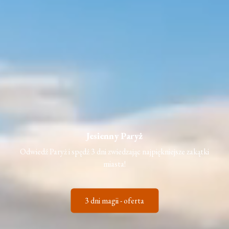
Jesienny Paryż
Odwiedź Paryż i spędź 3 dni zwiedzając najpiękniejsze zakątki
miasta!
3 dni magii - oferta