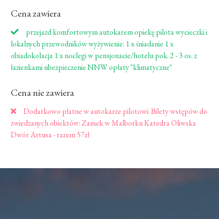
Cena zawiera
przejazd komfortowym autokarem opiekę pilota wycieczki i
lokalnych przewodników wyżywienie: 1 x śniadanie 1 x
obiadokolacja 1 x noclegi w pensjonacie/hotelu pok. 2 - 3 os. z
łazienkami ubezpieczenie NNW opłaty "klimatyczne"
Cena nie zawiera
Dodatkowo płatne w autokarze pilotowi: Bilety wstępów do
zwiedzanych obiektów: Zamek w Malborku Katedra Oliwska
Dwór Artusa - razem 57zł