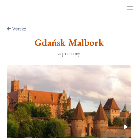
Wstecz
Gdańsk Malbork
zapraszamy