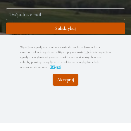
Subskrybuj
Twoje dane będą wykorzystywane zgodnie z naszą polityką
prywatności
Wyrażam zgodę na przetwarzanie danych osobowych na
zasadach określonych w polityce prywatności, Jeśli nie wyrażasz
zgody na wykorzystywanie cookies we wskazanych w niej
celach, prosimy o wyłącznie cookies w przeglądarce lub
opuszczenie serwisu.
Więcej
Akceptuj