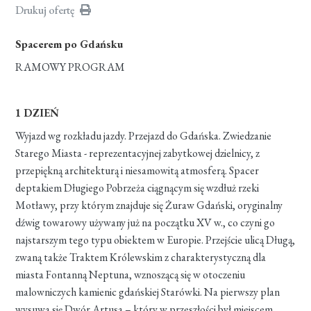
Drukuj ofertę
Spacerem po Gdańsku
RAMOWY PROGRAM
1 DZIEŃ
Wyjazd wg rozkładu jazdy. Przejazd do Gdańska. Zwiedzanie
Starego Miasta - reprezentacyjnej zabytkowej dzielnicy, z
przepiękną architekturą i niesamowitą atmosferą. Spacer
deptakiem Długiego Pobrzeża ciągnącym się wzdłuż rzeki
Motławy, przy którym znajduje się Żuraw Gdański, oryginalny
dźwig towarowy używany już na początku XV w., co czyni go
najstarszym tego typu obiektem w Europie. Przejście ulicą Długą,
zwaną także Traktem Królewskim z charakterystyczną dla
miasta Fontanną Neptuna, wznoszącą się w otoczeniu
malowniczych kamienic gdańskiej Starówki. Na pierwszy plan
wysuwa się Dwór Artusa – który w przeszłości był miejscem