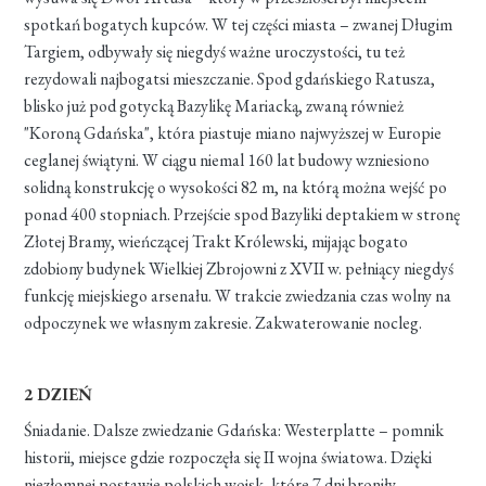
spotkań bogatych kupców. W tej części miasta – zwanej Długim
Targiem, odbywały się niegdyś ważne uroczystości, tu też
rezydowali najbogatsi mieszczanie. Spod gdańskiego Ratusza,
blisko już pod gotycką Bazylikę Mariacką, zwaną również
"Koroną Gdańska", która piastuje miano najwyższej w Europie
ceglanej świątyni. W ciągu niemal 160 lat budowy wzniesiono
solidną konstrukcję o wysokości 82 m, na którą można wejść po
ponad 400 stopniach. Przejście spod Bazyliki deptakiem w stronę
Złotej Bramy, wieńczącej Trakt Królewski, mijając bogato
zdobiony budynek Wielkiej Zbrojowni z XVII w. pełniący niegdyś
funkcję miejskiego arsenału. W trakcie zwiedzania czas wolny na
odpoczynek we własnym zakresie. Zakwaterowanie nocleg.
2 DZIEŃ
Śniadanie. Dalsze zwiedzanie Gdańska: Westerplatte – pomnik
historii, miejsce gdzie rozpoczęła się II wojna światowa. Dzięki
niezłomnej postawie polskich wojsk, które 7 dni broniły