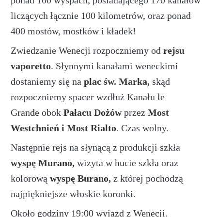
ponad 100 wyspach, posiadającego 170 kanałów
liczących łącznie 100 kilometrów, oraz ponad
400 mostów, mostków i kładek!
Zwiedzanie Wenecji
rozpoczniemy od
rejsu
vaporetto
. Słynnymi kanałami weneckimi
dostaniemy się na
plac św. Marka
,
skąd
rozpoczniemy spacer wzdłuż
Kanału le
Grande
obok
Pałacu Dożów
przez
Most
Westchnień i Most Rialto
. Czas wolny.
Następnie
rejs
na słynącą z produkcji szkła
wyspę
Murano
,
wizyta w
hucie szkła
oraz
kolorową
wyspę
Burano
,
z której pochodzą
najpiękniejsze włoskie koronki.
Około godziny
19:00 wyjazd z Wenecji
.