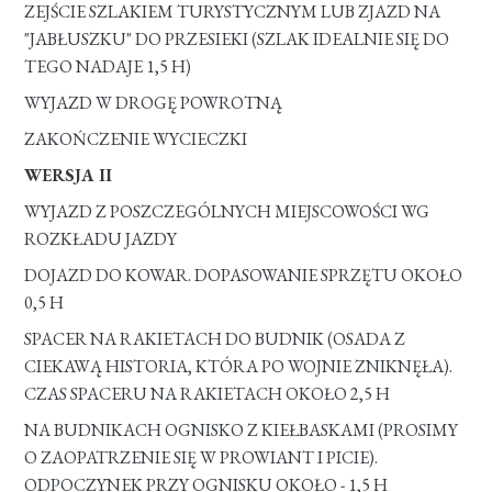
ZEJŚCIE SZLAKIEM TURYSTYCZNYM LUB ZJAZD NA
"JABŁUSZKU" DO PRZESIEKI (SZLAK IDEALNIE SIĘ DO
TEGO NADAJE 1,5 H)
WYJAZD W DROGĘ POWROTNĄ
ZAKOŃCZENIE WYCIECZKI
WERSJA II
WYJAZD Z POSZCZEGÓLNYCH MIEJSCOWOŚCI WG
ROZKŁADU JAZDY
DOJAZD DO KOWAR. DOPASOWANIE SPRZĘTU OKOŁO
0,5 H
SPACER NA RAKIETACH DO BUDNIK (OSADA Z
CIEKAWĄ HISTORIA, KTÓRA PO WOJNIE ZNIKNĘŁA).
CZAS SPACERU NA RAKIETACH OKOŁO 2,5 H
NA BUDNIKACH OGNISKO Z KIEŁBASKAMI (PROSIMY
O ZAOPATRZENIE SIĘ W PROWIANT I PICIE).
ODPOCZYNEK PRZY OGNISKU OKOŁO - 1,5 H