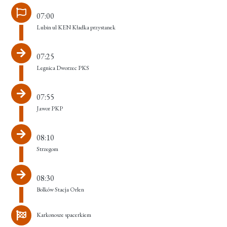
07:00
Lubin ul KEN Kładka przystanek
07:25
Legnica Dworzec PKS
07:55
Jawor PKP
08:10
Strzegom
08:30
Bolków Stacja Orlen
Karkonosze spacerkiem