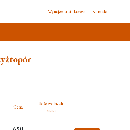
Wynajem autokarów
Kontakt
zyżtopór
Ilość wolnych
Cena
miejsc
650