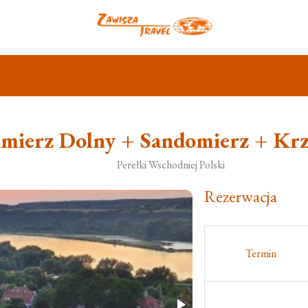
imierz Dolny + Sandomierz + Kr
Perełki Wschodniej Polski
Rezerwacja
Termin