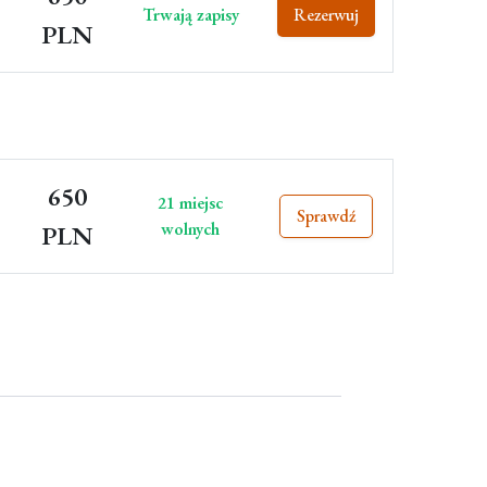
Trwają zapisy
Rezerwuj
PLN
650
21 miejsc
Sprawdź
wolnych
PLN