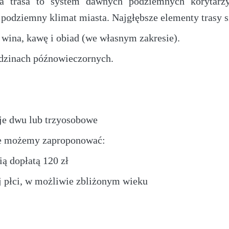
a trasa to system dawnych podziemnych korytarzy
podziemny klimat miasta. Najgłębsze elementy trasy s
 wina, kawę i obiad (we własnym zakresie).
dzinach późnowieczornych.
je dwu lub trzyosobowe
ie możemy zaproponować:
ą dopłatą 120 zł
j płci, w możliwie zbliżonym wieku