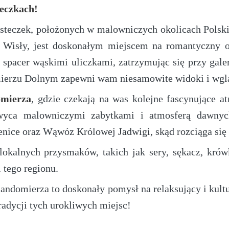
eczkach!
asteczek, położonych w malowniczych okolicach Polsk
y Wisły, jest doskonałym miejscem na romantyczny od
 spacer wąskimi uliczkami, zatrzymując się przy galer
ierzu Dolnym zapewni wam niesamowite widoki i wgląd
mierza
, gdzie czekają na was kolejne fascynujące a
hwyca malowniczymi zabytkami i atmosferą dawnyc
nice oraz Wąwóz Królowej Jadwigi, skąd rozciąga się
okalnych przysmaków, takich jak sery, sękacz, krów
 tego regionu.
ndomierza to doskonały pomysł na relaksujący i kultu
tradycji tych urokliwych miejsc!