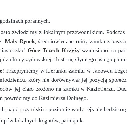
godzinach porannych.
iasto zwiedzimy z lokalnym przewodnikiem. Podczas 
y:
Mały Rynek
, średniowieczne ruiny zamku z basztą
miasteczko!
Górę Trzech Krzyży
wzniesiono na pami
dzielnicy żydowskiej i historię słynnego psiego pomn
e!
Przepłyniemy w kierunku Zamku w Janowcu Legenda
łodzieńcu, który nie dorównywał jej pozycją społec
odów jej ciało złożono na zamku w Kazimierzu. Duc
iem powrócimy do Kazimierza Dolnego.
h, bądź przy niskim poziomie wody rejs nie będzie or
kupów lokalnych kogutów, pamiątek.