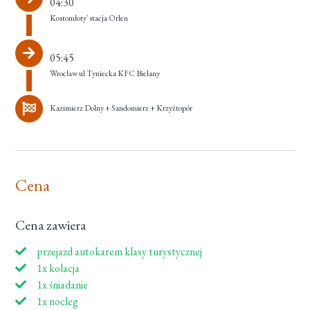
04:30
Kostomłoty` stacja Orlen
05:45
Wrocław ul Tyniecka KFC Bielany
Kazimierz Dolny + Sandomierz + Krzyżtopór
Cena
Cena zawiera
przejazd autokarem klasy turystycznej
1x kolacja
1x śniadanie
1x nocleg