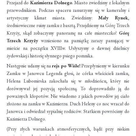
Przejazd do
Kazimierza Dolnego
. Miasto zwiedzimy z lokalnym
przewodnikiem. Podczas spaceru zanurzymy się w kameralny i
artystyczny klimat miasta. Zwiedzimy:
Mały Rynek
,
średniowieczne ruiny zamku z basztą. Przejdziemy na Górę Trzech
Krzyży, skąd zobaczymy panoramę na całe miasteczko!
Górę
Trzech Krzyży
wzniesiono na pamiątkę zarazy panującej w
mieście na początku XVIIIw. Usłyszymy o dawnej dzielnicy
żydowskiej i historię słynnego psiego pomnika.
Następnie udamy się na
rejs po Wiśle!
Przepłyniemy w kierunku
Zamku w Janowcu Legenda głosi, że córka właścicieli zamku,
Helena Lubomirska zakochała się w młodzieńcu, który nie
dorównywał jej pozycją społeczną. To doprowadziło ją do
poważnych kłopotów. Nie wiadomo z jakich powodów jej ciało
złożono na zamku w Kazimierzu. Duch Heleny co noc wracał do
Janowca i odwiedzał sypialnię rodziców. Statkiem powrócimy do
Kazimierza Dolnego.
(Przy złych warunkach atmosferycznych, bądź przy niskim