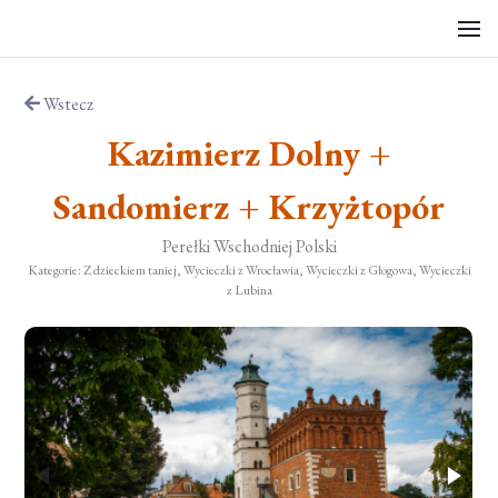
Wstecz
Kazimierz Dolny +
Sandomierz + Krzyżtopór
Perełki Wschodniej Polski
Kategorie: Z dzieckiem taniej, Wycieczki z Wrocławia, Wycieczki z Głogowa, Wycieczki
z Lubina