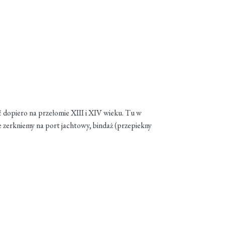
 dopiero na przełomie XIII i XIV wieku. Tu w
e zerkniemy na port jachtowy, bindaż (przepiekny