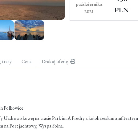
października
PLN
2021
g trasy
Cena
Drukuj ofertę
in Polkowice
fy Uzdrowiskowej na trasie Park im A Fredry z kołobrzeskim amfiteatr
na Port jachtowy, Wyspa Solna.