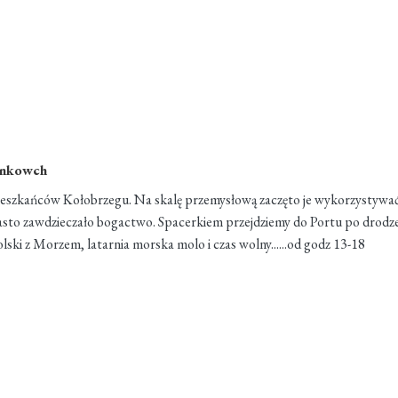
ankowch
 mieszkańców Kołobrzegu. Na skalę przemysłową zaczęto je wykorzystywać
miasto zawdzieczało bogactwo. Spacerkiem przejdziemy do Portu po drodz
ski z Morzem, latarnia morska molo i czas wolny......od godz 13-18