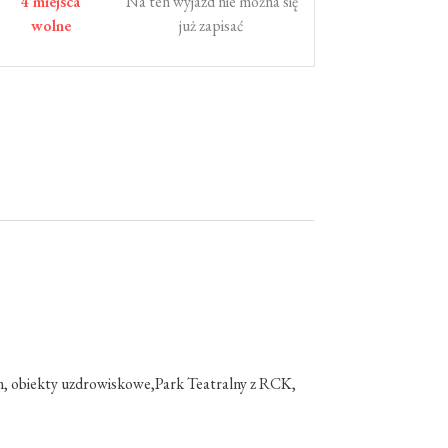
4 miejsca
Na ten wyjazd nie można się
wolne
już zapisać
em, obiekty uzdrowiskowe,Park Teatralny z RCK,