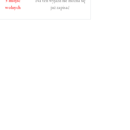
5 miejsc
Na ten wyjazd nie można się
wolnych
już zapisać