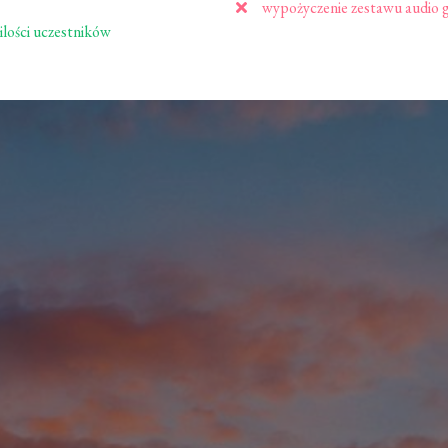
wypożyczenie zestawu audio g
ilości uczestników