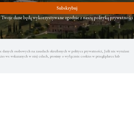
Subskrybuj
Twoje dane będą wykorzystywane zgodnie z naszą polityką prywatności
 danych osobowych na zasadach określonych w polityce prywatności, Jeśli nie wyrażasz
es we wskazanych w niej celach, prosimy o wyłącznie cookies w przeglądarce lub