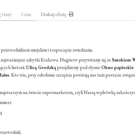
g trasy
Cena
Drukuj ofertę
 przewodnikiem miejskim i rozpoczęcie zwiedzania
najważniejsze zabytki Krakowa. Najpierw przywitamy się ze
Smokiem W
ących historii.
Ulicą Grodzką
przejdziemy pod słynne
Okno papieskie
Maius
. Kto wie, przy odrobinie szczęścia powitają nas tam postacie związ
 z najstarszym na świecie supermarketem, czyli Naszą wędrówkę zakończy
zimierz
ą
 przewodnik.