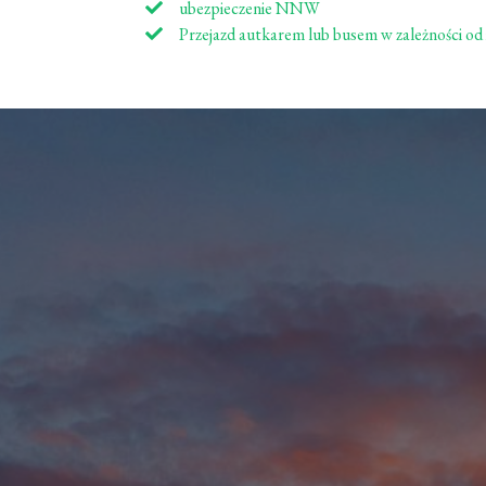
ubezpieczenie NNW
Przejazd autkarem lub busem w zależności od 