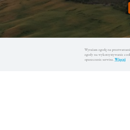
Wyrażam zgodę na przetwarzanie
zgody na wykorzystywanie cooki
opuszczenie serwisu.
Więcej