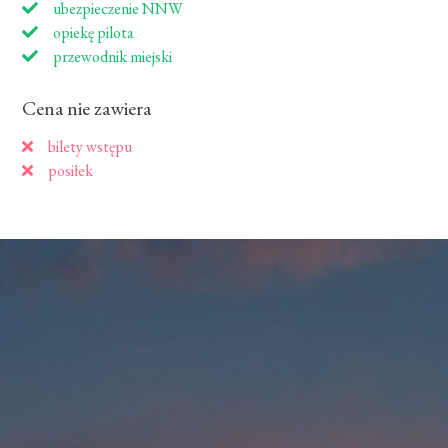
ubezpieczenie NNW
opiekę pilota
przewodnik miejski
Cena nie zawiera
bilety wstępu
posiłek