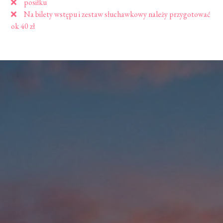
posiłku
Na bilety wstępu i zestaw słuchawkowy należy przygotować
ok 40 zł