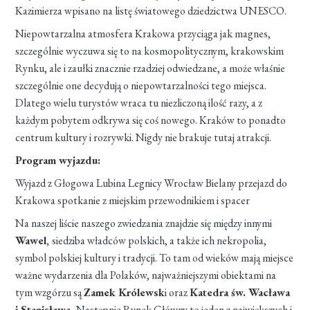
Kazimierza wpisano na listę światowego dziedzictwa UNESCO.
Niepowtarzalna atmosfera Krakowa przyciąga jak magnes,
szczególnie wyczuwa się to na kosmopolitycznym, krakowskim
Rynku, ale i zaułki znacznie rzadziej odwiedzane, a może właśnie
szczególnie one decydują o niepowtarzalności tego miejsca.
Dlatego wielu turystów wraca tu niezliczoną ilość razy, a z
każdym pobytem odkrywa się coś nowego. Kraków to ponadto
centrum kultury i rozrywki. Nigdy nie brakuje tutaj atrakcji.
Program wyjazdu:
Wyjazd z Głogowa Lubina Legnicy Wrocław Bielany przejazd do
Krakowa spotkanie z miejskim przewodnikiem i spacer
Na naszej liście naszego zwiedzania znajdzie się między innymi
Wawel,
siedziba władców polskich, a także ich nekropolia,
symbol polskiej kultury i tradycji. To tam od wieków mają miejsce
ważne wydarzenia dla Polaków, najważniejszymi obiektami na
tym wzgórzu są
Zamek Królewsk
i oraz
Katedra św. Wacława
i Stanisława.
Następnie Rynek Główny to jeden z największych i