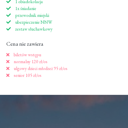
1 obiadokolacja
1x śniadanie
przewodnik miejski
ubezpieczenie NNW
zestaw słuchawkowy
Cena nie zawiera
biletów wstępu
normalny 120 zł/os
ulgowy dzieci młodzeż 95 zł/os
senior 105 zł/os