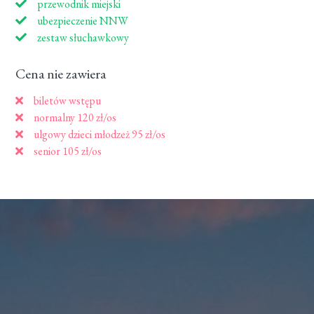
przewodnik miejski
ubezpieczenie NNW
zestaw słuchawkowy
Cena nie zawiera
biletów wstępu
normalny 120 zł/os
ulgowy dzieci młodzeż 95 zł/os
senior 105 zł/os