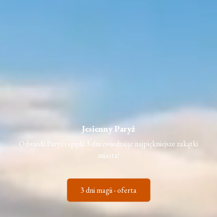
Jesienny Paryż
Odwiedź Paryż i spędź 3 dni zwiedzając najpiękniejsze zakątki
miasta!
3 dni magii - oferta