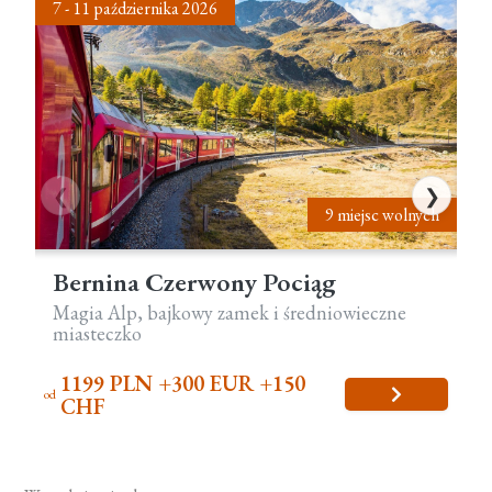
7 - 11 października 2026
13
❮
❯
lne
9 miejsc wolnych
Bernina Czerwony Pociąg
Magia Alp, bajkowy zamek i średniowieczne
Wy
miasteczko
1199 PLN
+300 EUR
+150
od
od
CHF