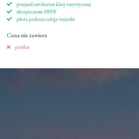
przejazd autokarem klasy turystycznej
ubezpieczenie NNW
pilota podczas całego wyjazdu
Cena nie zawiera
posiłku