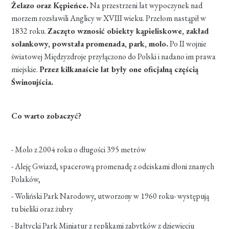
Żelazo oraz Kępieńce.
Na przestrzeni lat wypoczynek nad
morzem rozsławili Anglicy w XVIII wieku. Przełom nastąpił w
1832 roku.
Zaczęto wznosić obiekty kąpieliskowe, zakład
solankowy, powstała promenada, park, molo.
Po II wojnie
światowej Międzyzdroje przyłączono do Polski i nadano im prawa
miejskie.
Przez kilkanaście lat były one oficjalną częścią
Świnoujścia.
Co warto zobaczyć?
- Molo z 2004 roku o długości 395 metrów
- Aleję Gwiazd, spacerową promenadę z odciskami dłoni znanych
Polaków,
- Woliński Park Narodowy, utworzony w 1960 roku- występują
tu bieliki oraz żubry
- Bałtycki Park Miniatur z replikami zabytków z dziewięciu