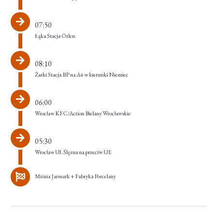
07:50
Łąka Stacja Orlen
08:10
Żarki Stacja BP na A4 w kierunki Niemiec
06:00
Wrocław KFC/Action Bielany Wrocławskie
05:30
Wrocław Ul. Ślęzna na przeciw UE
Miśnia Jarmark + Fabryka Porcelany