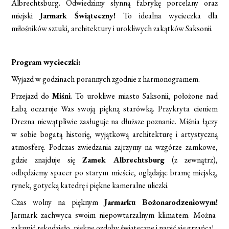
Albrechtsburg. Odwiedzimy słynną fabrykę porcelany oraz
miejski
Jarmark Świąteczny!
To idealna wycieczka dla
miłośników sztuki, architektury i urokliwych zakątków Saksonii.
Program wycieczki:
Wyjazd w godzinach porannych zgodnie z harmonogramem.
Przejazd do
Miśni
. To urokliwe miasto Saksonii, położone nad
Łabą oczaruje Was swoją piękną starówką. Przykryta cieniem
Drezna niewątpliwie zasługuje na dłuższe poznanie. Miśnia łączy
w sobie bogatą historię, wyjątkową architekturę i artystyczną
atmosferę. Podczas zwiedzania zajrzymy na wzgórze zamkowe,
gdzie znajduje się
Zamek Albrechtsburg
(z zewnątrz),
odbędziemy spacer po starym mieście, oglądając bramę miejską,
rynek, gotycką katedrę i piękne kameralne uliczki.
Czas wolny na pięknym
Jarmarku Bożonarodzeniowym!
Jarmark zachwyca swoim niepowtarzalnym klimatem. Można
zakupić rękodzieło, piękne ozdoby świąteczne i napić się grzańca!