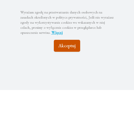
Wyrażam zgodę na przetwarzanie danych osobowych na
zasadach określonych w polityce prywatności, Jeśli nie wyrażasz
zgody na wykorzystywanie cookies we wskazanych w niej
celach, prosimy o wyłącznie cookies w przeglądarce lub
opuszczenie serwisu.
Więcej
Pozostańmy w
Akceptuj
kontakcie
Zapisz się do newslettera, aby być na bieżąco z
najciekawszymi wyjazdami i atrakcyjnymi promocjami
Subskrybuj
Twoje dane będą wykorzystywane zgodnie z naszą polityką