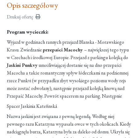
Opis szczegółowy
Drukuj ofertę
Program wycieczki:
Wyjazd w godzinach rannych przejazd Blanska - Morawskiego
Krasu. Zwiedzanie
przepaści Macochy
– największej tego typu
w Czechach i środkowej Europie. Przejazd z parkingu kolejką do
Jaskini Punkvy
umożliwiającej dostanie się na dno przepaści
Macocha a także romantyczny spływ łódeczkami na podziemnej
rzece Punkvi (w przypadku zbyt wysokiego poziomu wody rejs
może zostać odwołany); następnie przejazd kolejką linową nad
Przepaść Macochy. Powrót spacerem na parking. Następnie
Spacer Jaskinia Kateřinská
Nazwa jaskini jest związana z pewną legendą. Według niej
pewnego razu Katarzyna wypasała owce w tych okolicach. Kiedy
nadciągnęła burza, Katarzyna była za daleko od domu. Ukryła się