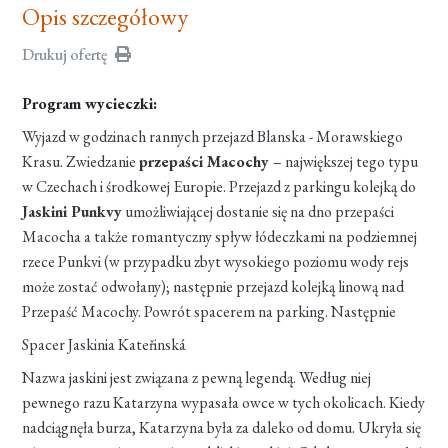
Opis szczegółowy
Drukuj ofertę
Program wycieczki:
Wyjazd w godzinach rannych przejazd Blanska - Morawskiego
Krasu. Zwiedzanie
przepaści Macochy
– największej tego typu
w Czechach i środkowej Europie. Przejazd z parkingu kolejką do
Jaskini Punkvy
umożliwiającej dostanie się na dno przepaści
Macocha a także romantyczny spływ łódeczkami na podziemnej
rzece Punkvi (w przypadku zbyt wysokiego poziomu wody rejs
może zostać odwołany); następnie przejazd kolejką linową nad
Przepaść Macochy. Powrót spacerem na parking. Następnie
Spacer Jaskinia Kateřinská
Nazwa jaskini jest związana z pewną legendą. Według niej
pewnego razu Katarzyna wypasała owce w tych okolicach. Kiedy
nadciągnęła burza, Katarzyna była za daleko od domu. Ukryła się