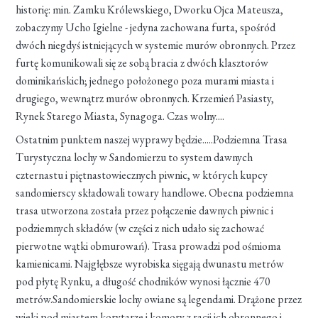
historię: min. Zamku Królewskiego, Dworku Ojca Mateusza,
zobaczymy Ucho Igielne - jedyna zachowana furta, spośród
dwóch niegdyś istniejących w systemie murów obronnych. Przez
furtę komunikowali się ze sobą bracia z dwóch klasztorów
dominikańskich; jednego położonego poza murami miasta i
drugiego, wewnątrz murów obronnych. Krzemień Pasiasty,
Rynek Starego Miasta, Synagoga. Czas wolny....
Ostatnim punktem naszej wyprawy będzie.....Podziemna Trasa
Turystyczna lochy w Sandomierzu to system dawnych
czternastu i piętnastowiecznych piwnic, w których kupcy
sandomierscy składowali towary handlowe. Obecna podziemna
trasa utworzona została przez połączenie dawnych piwnic i
podziemnych składów (w części z nich udało się zachować
pierwotne wątki obmurowań). Trasa prowadzi pod ośmioma
kamienicami. Najgłębsze wyrobiska sięgają dwunastu metrów
pod płytę Rynku, a długość chodników wynosi łącznie 470
metrów.Sandomierskie lochy owiane są legendami. Drążone przez
wieki pod miastem korytarze i komory z racji ich obronnego i