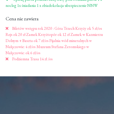
nocleg 1x śniadania 1 x obiadokolacja ubezpieczenie NNW
Cena nie zawiera
Biletów wstępu rok 2020 : Góra Trzech Krzyży ok 5 zł/os
Rejs ok 20 zł Zamek Krzyżtopór ok 12 zł Zamek w Kazmierzu
Dolnym + Baszta ok 7 zł/os Pijalnia wód mineralnych w
Nałęczowie: 4 zł/os Muzeum Stefana Żeromskiego w
Nałęczowie: ok 6 zł/os
Podziemna Trasa 14 zł /os