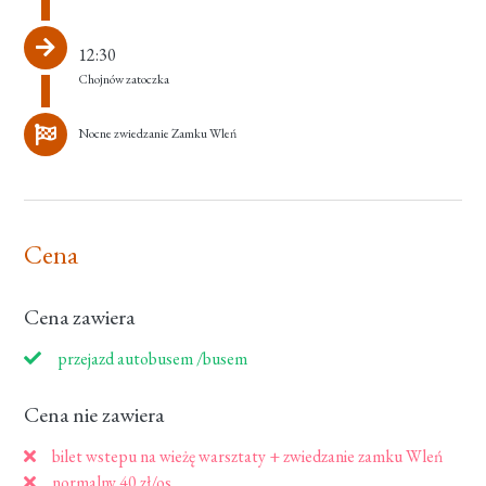
12:30
Chojnów zatoczka
Nocne zwiedzanie Zamku Wleń
Cena
Cena zawiera
przejazd autobusem /busem
Cena nie zawiera
bilet wstepu na wieżę warsztaty + zwiedzanie zamku Wleń
normalny 40 zł/os