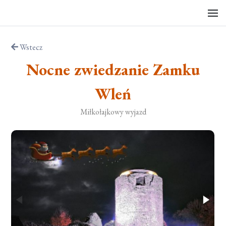
Wstecz
Nocne zwiedzanie Zamku
Wleń
Miłkołajkowy wyjazd