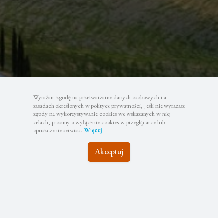
Wyrażam zgodę na przetwarzanie danych osobowych na
zasadach określonych w polityce prywatności, Jeśli nie wyrażasz
zgody na wykorzystywanie cookies we wskazanych w niej
celach, prosimy o wyłącznie cookies w przeglądarce lub
opuszczenie serwisu.
Więcej
Akceptuj