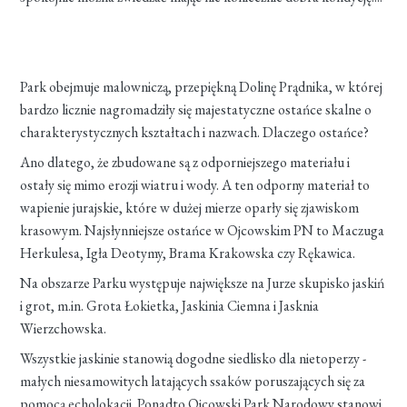
Park obejmuje malowniczą, przepiękną Dolinę Prądnika, w której
bardzo licznie nagromadziły się majestatyczne ostańce skalne o
charakterystycznych kształtach i nazwach. Dlaczego ostańce?
Ano dlatego, że zbudowane są z odporniejszego materiału i
ostały się mimo erozji wiatru i wody. A ten odporny materiał to
wapienie jurajskie, które w dużej mierze oparły się zjawiskom
krasowym. Najsłynniejsze ostańce w Ojcowskim PN to Maczuga
Herkulesa, Igła Deotymy, Brama Krakowska czy Rękawica.
Na obszarze Parku występuje największe na Jurze skupisko jaskiń
i grot, m.in. Grota Łokietka, Jaskinia Ciemna i Jasknia
Wierzchowska.
Wszystkie jaskinie stanowią dogodne siedlisko dla nietoperzy -
małych niesamowitych latających ssaków poruszających się za
pomocą echolokacji. Ponadto Ojcowski Park Narodowy stanowi