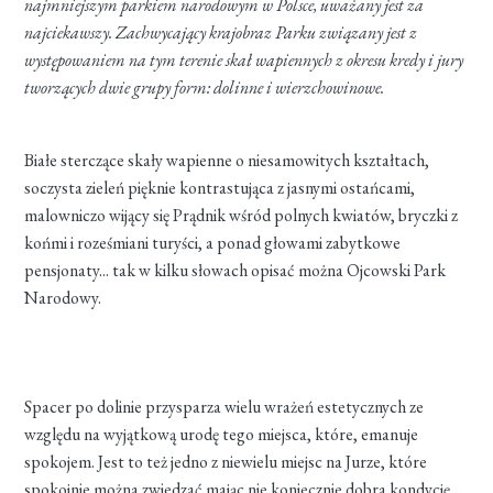
najmniejszym parkiem narodowym w Polsce, uważany jest za
najciekawszy. Zachwycający krajobraz Parku związany jest z
występowaniem na tym terenie skał wapiennych z okresu kredy i jury
tworzących dwie grupy form: dolinne i wierzchowinowe.
Białe sterczące skały wapienne o niesamowitych kształtach,
soczysta zieleń pięknie kontrastująca z jasnymi ostańcami,
malowniczo wijący się Prądnik wśród polnych kwiatów, bryczki z
końmi i roześmiani turyści, a ponad głowami zabytkowe
pensjonaty... tak w kilku słowach opisać można Ojcowski Park
Narodowy.
Spacer po dolinie przysparza wielu wrażeń estetycznych ze
względu na wyjątkową urodę tego miejsca, które, emanuje
spokojem. Jest to też jedno z niewielu miejsc na Jurze, które
spokojnie można zwiedzać mając nie koniecznie dobra kondycję....