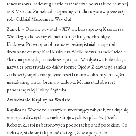
renesansowa, rodowe gniazdo Szafrańców, powstałe co najmniej
w XIV wieku. Zamek udostępniony jest dla turystów przez cały
rok (Oddział Muzeum na Wawelu).
Zamek w Ojcowie powstał w XIV wieku za sprawą Kazimierza
Wielkiego jako ważny element fortyfikacyjny chroniący
Krakowa. Prawdopodobnie już wcześniej istniał tutaj gród
drewniano-ziemny. Król Kazimierz Wielki nazwał zamek Ociec u
Skały na pamiątkę tułaczki swego ojca - Władysława Łokietka, a
nazwa ta przetrwała do dziś w formie Ojców. Z dawnego zamku
zachowały się obecnie jedynie resztki murów obronnych i części
mieszkalnej, wieża i brama wjazdowa. Można stąd obejrzeć
panoramę całej Doliny Prądnika.
Zwiedzanie Kaplicy na Wodzie
Kaplica na Wodzie to niezwykle interesujący zabytek, znajduje się
w miejscu dawnych łazienek zdrojowych. Kaplica św. Józefa
Robotnika stoi na betonowych podporach ponad potokiem. Co
ciekawe, stało się tak ponoć dlatego, że w opozycji do