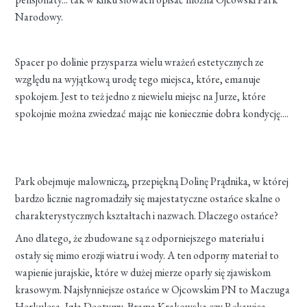
Narodowy.
Spacer po dolinie przysparza wielu wrażeń estetycznych ze
względu na wyjątkową urodę tego miejsca, które, emanuje
spokojem. Jest to też jedno z niewielu miejsc na Jurze, które
spokojnie można zwiedzać mając nie koniecznie dobra kondycję....
Park obejmuje malowniczą, przepiękną Dolinę Prądnika, w której
bardzo licznie nagromadziły się majestatyczne ostańce skalne o
charakterystycznych kształtach i nazwach. Dlaczego ostańce?
Ano dlatego, że zbudowane są z odporniejszego materiału i
ostały się mimo erozji wiatru i wody. A ten odporny materiał to
wapienie jurajskie, które w dużej mierze oparły się zjawiskom
krasowym. Najsłynniejsze ostańce w Ojcowskim PN to Maczuga
Herkulesa, Igła Deotymy, Brama Krakowska czy Rękawica.