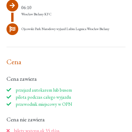
06:10
Wrocław Bielany KFC
Ojcowski Park Narodowy wyjazd Lubin Legnica Wrocław Bielany
Cena
Cena zawiera
przejazd autokarem lub busem
pilota podczas całego wyjazdu
przewodnik miejscowy w OPN
Cena nie zawiera
bilety wstępu ok 35 zł/os