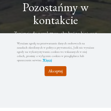
Pozostańmy w
kontakcie
Zapisz się do newslettera, aby być na bieżąco z
najciekawszymi wyjazdami i atrakcyjnymi promocjami
Wyrażam zgodę na przetwarzanie danych osobowych na
zasadach określonych w polityce prywatności, Jeśli nie wyrażasz
zgody na wykorzystywanie cookies we wskazanych w niej
celach, prosimy o wyłącznie cookies w przeglądarce lub
opuszczenie serwisu.
Więcej
Subskrybuj
Akceptuj
Twoje dane będą wykorzystywane zgodnie z naszą polityką
prywatności