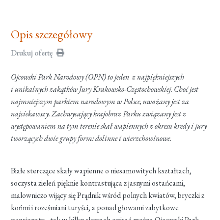
Opis szczegółowy
Drukuj ofertę
Ojcowski Park Narodowy (OPN) to jeden z najpiękniejszych
i unikalnych zakątków Jury Krakowsko-Częstochowskiej. Choć jest
najmniejszym parkiem narodowym w Polsce, uważany jest za
najciekawszy. Zachwycający krajobraz Parku związany jest z
występowaniem na tym terenie skał wapiennych z okresu kredy i jury
tworzących dwie grupy form: dolinne i wierzchowinowe.
Białe sterczące skały wapienne o niesamowitych kształtach,
soczysta zieleń pięknie kontrastująca z jasnymi ostańcami,
malowniczo wijący się Prądnik wśród polnych kwiatów, bryczki z
końmi i roześmiani turyści, a ponad głowami zabytkowe
pensjonaty... tak w kilku słowach opisać można Ojcowski Park