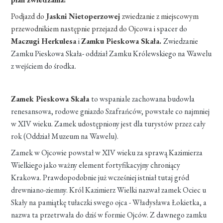
Podjazd do
Jaskni Nietoperzowej
zwiedzanie z miejscowym
przewodnikiem następnie przejazd do Ojcowa i s
pacer do
Maczugi Herkulesa
i
Zamku Pieskowa Skała.
Zwiedzanie
Zamku Pieskowa Skała- oddział Zamku Królewskiego na Wawelu
z wejściem do środka.
Zamek Pieskowa Skała
to wspaniale zachowana budowla
renesansowa, rodowe gniazdo Szafrańców, powstałe co najmniej
w XIV wieku. Zamek udostępniony jest dla turystów przez cały
rok (Oddział Muzeum na Wawelu).
Zamek w Ojcowie powstał w XIV wieku za sprawą Kazimierza
Wielkiego jako ważny element fortyfikacyjny chroniący
Krakowa. Prawdopodobnie już wcześniej istniał tutaj gród
drewniano-ziemny. Król Kazimierz Wielki nazwał zamek Ociec u
Skały na pamiątkę tułaczki swego ojca - Władysława Łokietka, a
nazwa ta przetrwała do dziś w formie Ojców. Z dawnego zamku