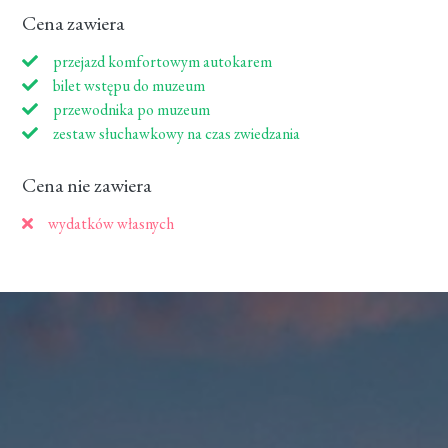
Cena zawiera
przejazd komfortowym autokarem
bilet wstępu do muzeum
przewodnika po muzeum
zestaw słuchawkowy na czas zwiedzania
Cena nie zawiera
wydatków własnych