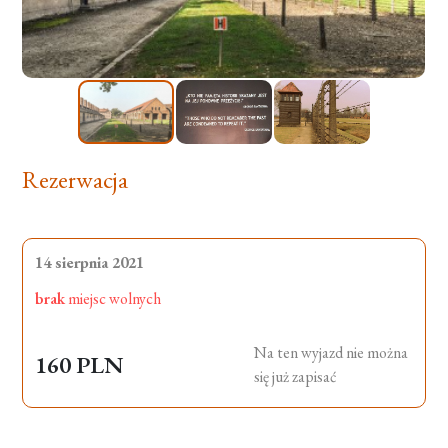
Rezerwacja
14 sierpnia 2021
brak
miejsc wolnych
Na ten wyjazd nie można
160 PLN
się już zapisać