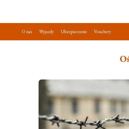
O nas
Wyjazdy
Ubezpieczenie
Vouchery
O