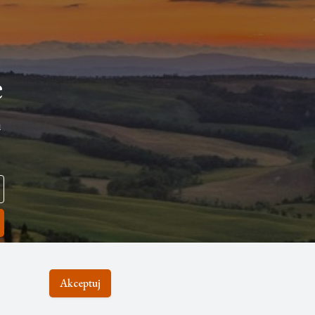
e
i
Akceptuj