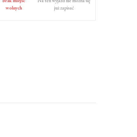
brak miejsc
Na ten wyjazd nie można się
wolnych
już zapisać