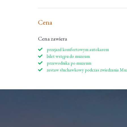
Cena
Cena zawiera
przejazd komfortowym autokarem
bilet wstępu do muzeum
przewodnika po muzeum
zestaw słuchawkowy podczas zwiedzania Mu