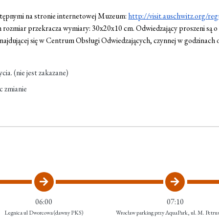
ostępnymi na stronie internetowej Muzeum:
http://visit.auschwitz.org/re
 rozmiar przekracza wymiary: 30x20x10 cm. Odwiedzający proszeni są o
najdującej się w Centrum Obsługi Odwiedzających, czynnej w godzinach
cia. (nie jest zakazane)
c zmianie
06:00
07:10
Legnica ul Dworcowa (dawny PKS)
Wrocław parking przy AquaPark, ul. M. Petru