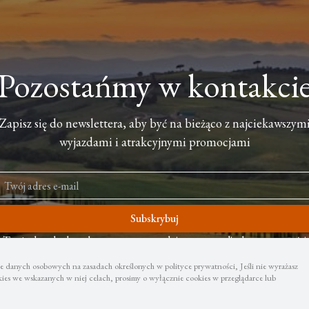
Pozostańmy w kontakci
Zapisz się do newslettera, aby być na bieżąco z najciekawszym
wyjazdami i atrakcyjnymi promocjami
Subskrybuj
Twoje dane będą wykorzystywane zgodnie z naszą polityką prywatności
 danych osobowych na zasadach określonych w polityce prywatności, Jeśli nie wyrażasz
es we wskazanych w niej celach, prosimy o wyłącznie cookies w przeglądarce lub