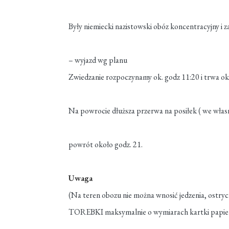
Były niemiecki nazistowski obóz koncentracyjny i z
– wyjazd wg planu
Zwiedzanie rozpoczynamy ok. godz 11:20 i trwa oko
Na powrocie dłuższa przerwa na posiłek ( we włas
powrót około godz. 21.
Uwaga
(Na teren obozu nie można wnosić jedzenia, ostryc
TOREBKI maksymalnie o wymiarach kartki papieru