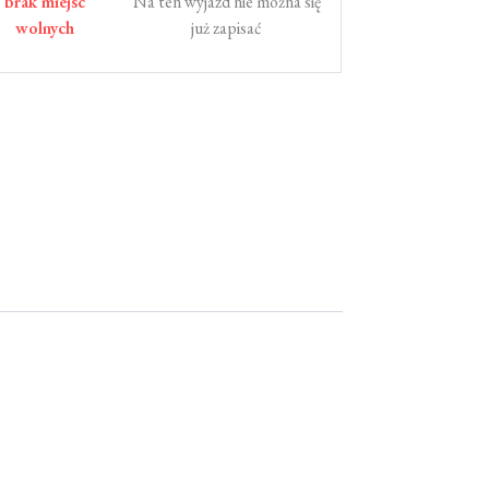
brak miejsc
Na ten wyjazd nie można się
wolnych
już zapisać