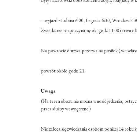
Były nazistowski obóz koncentracyjny i zagłady w k
– wyjazd z Lubina 6:00 ,Legnica 6:30, Wrocław 7:3
Zwiedzanie rozpoczynamy ok. godz 11:00 i trwa oko
Na powrocie dłuższa przerwa na posiłek ( we włas
powrót około godz. 21.
Uwaga
(Na teren obozu nie można wnosić jedzenia, ostr
przez służby wewnętrzne )
Nie zaleca się zwiedzania osobom poniżej 14 roku ży