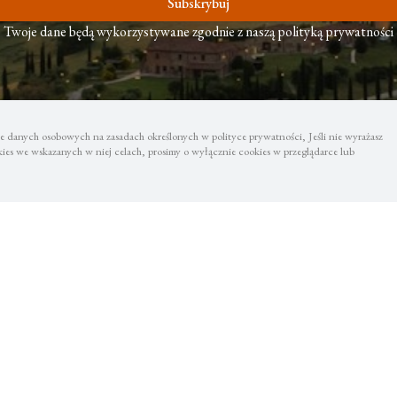
Subskrybuj
Twoje dane będą wykorzystywane zgodnie z naszą polityką prywatności
 danych osobowych na zasadach określonych w polityce prywatności, Jeśli nie wyrażasz
es we wskazanych w niej celach, prosimy o wyłącznie cookies w przeglądarce lub