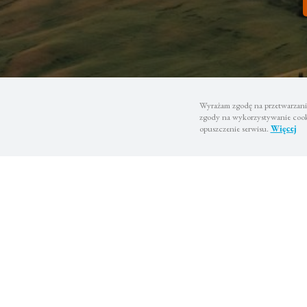
Wyrażam zgodę na przetwarzanie
zgody na wykorzystywanie cooki
opuszczenie serwisu.
Więcej