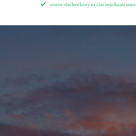
zestaw słuchawkowy na czas zwiedzania muz