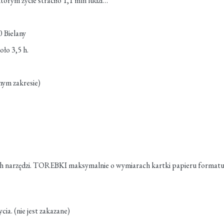
tórym życie straciło 1,1 mln ludzi…
0 Bielany
ło 3,5 h.
nym zakresie)
ych narzędzi. TOREBKI maksymalnie o wymiarach kartki papieru formatu
cia. (nie jest zakazane)