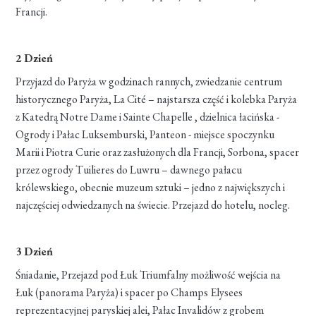
Francji.
2 Dzień
Przyjazd do Paryża w godzinach rannych, zwiedzanie centrum
historycznego Paryża, La Cité – najstarsza część i kolebka Paryża
z Katedrą Notre Dame i Sainte Chapelle , dzielnica łacińska -
Ogrody i Pałac Luksemburski, Panteon - miejsce spoczynku
Marii i Piotra Curie oraz zasłużonych dla Francji, Sorbona, spacer
przez ogrody Tuilieres do Luwru – dawnego pałacu
królewskiego, obecnie muzeum sztuki – jedno z największych i
najczęściej odwiedzanych na świecie. Przejazd do hotelu, nocleg.
3 Dzień
Śniadanie, Przejazd pod Łuk Triumfalny możliwość wejścia na
Łuk (panorama Paryża) i spacer po Champs Elysees
reprezentacyjnej paryskiej alei, Pałac Invalidów z grobem