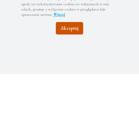
zgody na wykorzystywanie cookies we wskazanych w niej
celach, prosimy o wyłącznie cookies w przeglądarce lub
opuszczenie serwisu.
Więcej
Akceptuj