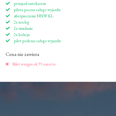
przejazd autokarem
pilota poczas całego wyjazdu
ubezpieczenie NNW KL
2x nocleg
2x śniadanie
2x kolacja
pilot podczas całego wyjazdu
Cena nie zawiera
Bilet wstępu ok 95 euro/os