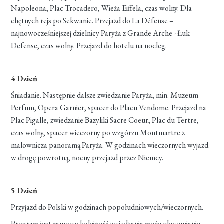
Napoleona, Plac Trocadero, Wieża Eiffela, czas wolny. Dla
chętnych rejs po Sekwanie. Przejazd do La Défense –
najnowocześniejszej dzielnicy Paryża z Grande Arche - Łuk
Defense, czas wolny. Przejazd do hotelu na nocleg.
4 Dzień
Śniadanie. Następnie dalsze zwiedzanie Paryża, min. Muzeum
Perfum, Opera Garnier, spacer do Placu Vendome. Przejazd na
Plac Pigalle, zwiedzanie Bazyliki Sacre Coeur, Plac du Tertre,
czas wolny, spacer wieczorny po wzgórzu Montmartre z
malownicza panoramą Paryża. W godzinach wieczornych wyjazd
w drogę powrotną, nocny przejazd przez Niemcy.
5 Dzień
Przyjazd do Polski w godzinach popołudniowych/wieczornych.
Program jest ramowy kolejność zwiedzania może ulec zmianie