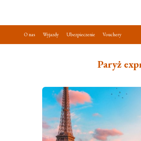
O nas
Wyjazdy
Ubezpieczenie
Vouchery
Paryż exp