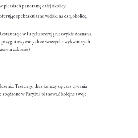
w piersiach panoramę całej okolicy.
ferując spektakularne widoki na całą okolicę.
 Restauracje w Paryżu oferują niezwykłe doznania
ań przygotowywanych ze świeżych i wykwintnych
łasnym zakresie)
czenia. Trzeciego dnia kończy się czas trwania
e spędzone w Paryżu i planować kolejne swoje