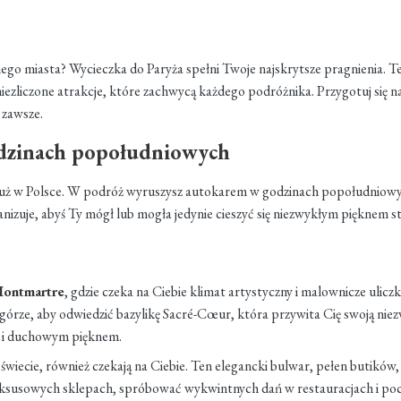
o miasta? Wycieczka do Paryża spełni Twoje najskrytsze pragnienia. Te
 niezliczone atrakcje, które zachwycą każdego podróżnika. Przygotuj się
 zawsze.
odzinach popołudniowych
 już w Polsce. W podróż wyruszysz autokarem w godzinach popołudniowyc
izuje, abyś Ty mógł lub mogła jedynie cieszyć się niezwykłym pięknem sto
ontmartre
, gdzie czeka na Ciebie klimat artystyczny i malownicze uliczki
zgórze, aby odwiedzić bazylikę Sacré-Cœur, która przywita Cię swoją niez
m i duchowym pięknem.
a świecie, również czekają na Ciebie. Ten elegancki bulwar, pełen butików,
luksusowych sklepach, spróbować wykwintnych dań w restauracjach i poc