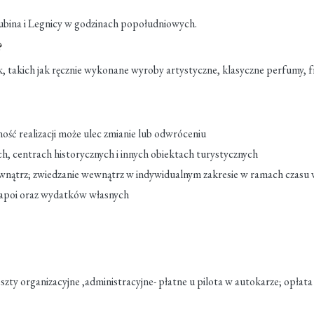
Lubina i Legnicy w godzinach popołudniowych.
?
, takich jak ręcznie wykonane wyroby artystyczne, klasyczne perfumy, f
ć realizacji może ulec zmianie lub odwróceniu
h, centrach historycznych i innych obiektach turystycznych
wnątrz; zwiedzanie wewnątrz w indywidualnym zakresie w ramach czasu
napoi oraz wydatków własnych
oszty organizacyjne ,administracyjne- płatne u pilota w autokarze; opłata 