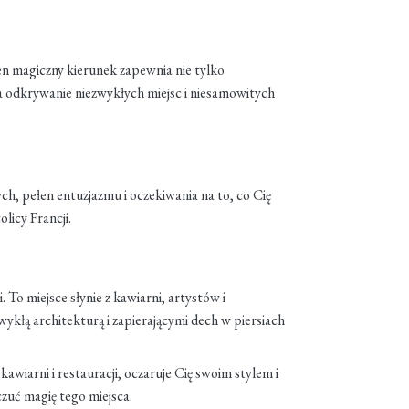
n magiczny kierunek zapewnia nie tylko
 na odkrywanie niezwykłych miejsc i niesamowitych
h, pełen entuzjazmu i oczekiwania na to, co Cię
licy Francji.
. To miejsce słynie z kawiarni, artystów i
wykłą architekturą i zapierającymi dech w piersiach
 kawiarni i restauracji, oczaruje Cię swoim stylem i
zuć magię tego miejsca.