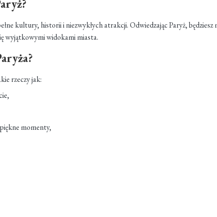
Paryż?
 pełne kultury, historii i niezwykłych atrakcji. Odwiedzając Paryż, będzie
ć się wyjątkowymi widokami miasta.
Paryża?
ie rzeczy jak:
ie,
 piękne momenty,