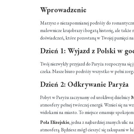
Wprowadzenie
Marzysz o niezapomnianej podróży do romantyczneg
malownicze krajobrazy i bogatą historię, ale także
doświadczeń, które pozostaną w Twojej pamięci na
Dzień 1: Wyjazd z Polski w g
Twój niezwykły przyjazd do Paryża rozpoczyna się
czeka. Nasze biuro podróży wszystko w pełni zorgan
Dzień 2: Odkrywanie Paryża
Pobyt w Paryżu zaczynamy od urokliwej dzielnicy
M
atmosfery pełnej twórczej energii. Wznieś się na w
widokami na miasto. To miejsce emanuje spokoje
Pola Elizejskie
, jedna z najbardziej znanych ulic n
atmosferą. Będziesz mógł cieszyć się zakupami w 