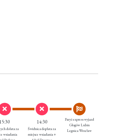
Paryż express wyjazd
15:30
14:30
Głogów Lubin
ych dołata za
Świdnica dopłata za
Legnica Wrocław
ce wsiadania
miejsce wsiadania +