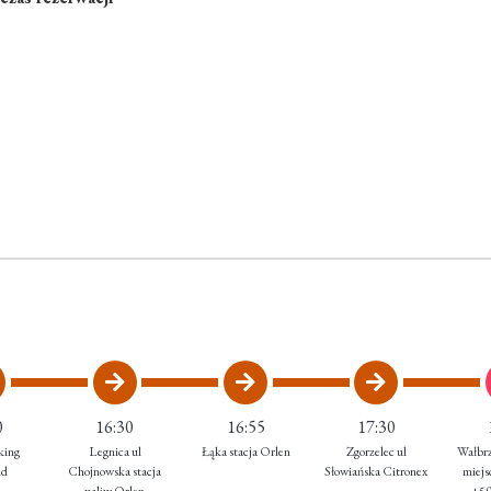
0
16:30
16:55
17:30
king
Legnica ul
Łąka stacja Orlen
Zgorzelec ul
Wałbrz
nd
Chojnowska stacja
Słowiańska Citronex
miejs