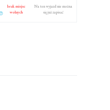
brak miejsc
Na ten wyjazd nie można
wolnych
się już zapisać