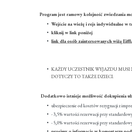
Program jest ramowy kolejność zwiedzania mo
Wejście na wieżę i rejs indywidualne w 
kliknij w link poniżej
link dla osób zaintersowanych wiżą Eiffl
KAŻDY UCZESTNIK WYJAZDU MUSI 
DOTYCZY TO TAKŻE DZIECI.
Dodatkowo istnieje możliwość dokupienia ub
ubezpieczenie od kosztów rezygnacji z impre
- 3,5% wartości rezerwacji przy standardow
- 5,0% wartości rezerwacji przy standard
prosimy o informację w komentarzu pod