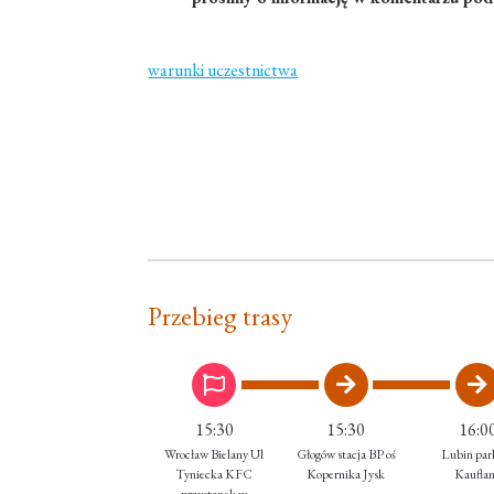
warunki uczestnictwa
Przebieg trasy
15:30
15:30
16:0
Wrocław Bielany Ul
Głogów stacja BP oś
Lubin par
Tyniecka KFC
Kopernika Jysk
Kaufla