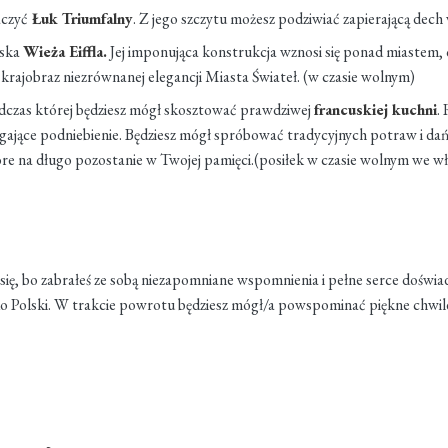
aczyć
Łuk Triumfalny
. Z jego szczytu możesz podziwiać zapierającą dech 
yska
Wieża Eiffla.
Jej imponująca konstrukcja wznosi się ponad miastem, o
y krajobraz niezrównanej elegancji Miasta Świateł. (w czasie wolnym)
odczas której będziesz mógł skosztować prawdziwej
francuskiej kuchni
.
ające podniebienie. Będziesz mógł spróbować tradycyjnych potraw i d
óre na długo pozostanie w Twojej pamięci.(posiłek w czasie wolnym we w
ię, bo zabrałeś ze sobą niezapomniane wspomnienia i pełne serce doświad
o Polski. W trakcie powrotu będziesz mógł/a powspominać piękne chwil