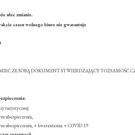
że ulec zmianie.
trakcie czasu wolnego biuro nie gwarantuje
a
MIEĆ ZE SOBĄ DOKUMENT STWIERDZAJĄCY TOŻSAMOŚĆ CZY
ezpieczenia:
zy turystycznej:
ym ubezpieczeniu,
owym ubezpieczeniu, + kwarantanna + COVID 19
czas rezerwacji