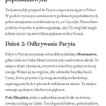
Twój niezwykły przyjazd do Paryża rozpoczyna się już w Polsce.
W podróż wyruszysz autokarem w godzinach popołudniowych,
pełen entuzjazmu i oczekiwania na to, co Cię czeka. Nasze biuro
podróży wszystko w pełni zorganizuje, abyś Ty mógł lub mogła
jedynie cieszyć się niezwykłym pięknem stolicy Francji.
Dzień 2: Odkrywanie Paryża
Pobyt w Paryżu zaczynamy od urokliwej dzielnicy
Montmartre
,
gdzie czeka na Ciebie klimat artystyczny i malownicze uliczki. To
miejsce słynie z kawiarni, artystów i atmosfery pełnej twórczej
energii. Wznieś się na wzgórze, aby odwiedzić bazylikę Sacré-
Cœur, która przywita Cię swoją niezwykłą architekturą i
zapierającymi dech w piersiach widokami na miasto. To miejsce
emanuje spokojem i duchowym pięknem.
Pola Elizejskie
, jedna z najbardziej znanych ulic na świecie,
również czekają na Ciebie. Ten elegancki bulwar, pełen butików,