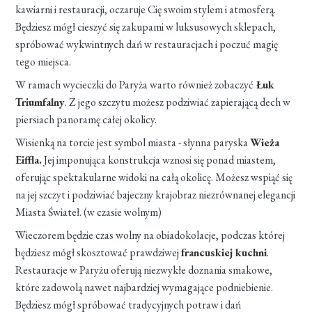
kawiarni i restauracji, oczaruje Cię swoim stylem i atmosferą.
Będziesz mógł cieszyć się zakupami w luksusowych sklepach,
spróbować wykwintnych dań w restauracjach i poczuć magię
tego miejsca.
W ramach wycieczki do Paryża warto również zobaczyć
Łuk
Triumfalny
. Z jego szczytu możesz podziwiać zapierającą dech w
piersiach panoramę całej okolicy.
Wisienką na torcie jest symbol miasta - słynna paryska
Wieża
Eiffla.
Jej imponująca konstrukcja wznosi się ponad miastem,
oferując spektakularne widoki na całą okolicę. Możesz wspiąć się
na jej szczyt i podziwiać bajeczny krajobraz niezrównanej elegancji
Miasta Świateł. (w czasie wolnym)
Wieczorem będzie czas wolny na obiadokolacje, podczas której
będziesz mógł skosztować prawdziwej
francuskiej kuchni
.
Restauracje w Paryżu oferują niezwykłe doznania smakowe,
które zadowolą nawet najbardziej wymagające podniebienie.
Będziesz mógł spróbować tradycyjnych potraw i dań