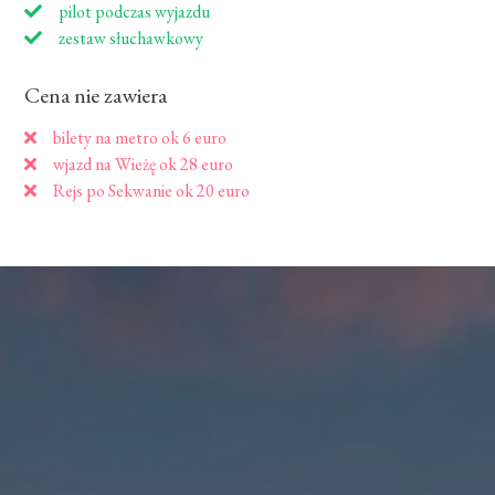
pilot podczas wyjazdu
zestaw słuchawkowy
Cena nie zawiera
bilety na metro ok 6 euro
wjazd na Wieżę ok 28 euro
Rejs po Sekwanie ok 20 euro