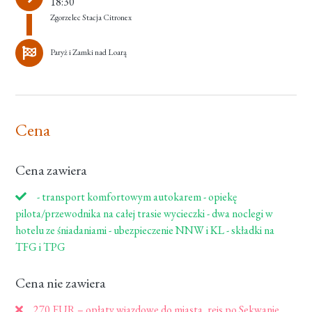
18:30
Zgorzelec Stacja Citronex
Paryż i Zamki nad Loarą
Cena
Cena zawiera
- transport komfortowym autokarem - opiekę
pilota/przewodnika na całej trasie wycieczki - dwa noclegi w
hotelu ze śniadaniami - ubezpieczenie NNW i KL - składki na
TFG i TPG
Cena nie zawiera
270 EUR – opłaty wjazdowe do miasta, rejs po Sekwanie,