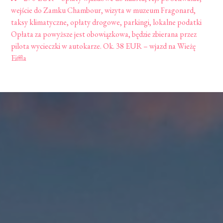
wejście do Zamku Chambour, wizyta w muzeum Fragonard,
taksy klimatyczne, opłaty drogowe, parkingi, lokalne podatki
Opłata za powyższe jest obowiązkowa, będzie zbierana przez
pilota wycieczki w autokarze. Ok. 38 EUR – wjazd na Wieżę
Eiffla