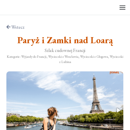
Wstecz
Paryż i Zamki nad Loarą
Szlak cudownej Francji
Kategorie: Wyjazdy do Francji, Wycieczki z Wrocławia, Wycieczki z Głogowa, Wycieczki
z Lubina