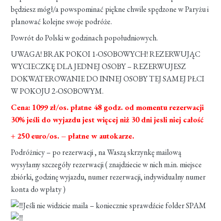
będziesz mógł/a powspominać piękne chwile spędzone w Paryżu i
planować kolejne swoje podróże.
Powrót do Polski w godzinach popołudniowych.
UWAGA! BRAK POKOI 1-OSOBOWYCH! REZERWUJĄC
WYCIECZKĘ DLA JEDNEJ OSOBY – REZERWUJESZ
DOKWATEROWANIE DO INNEJ OSOBY TEJ SAMEJ PŁCI
W POKOJU 2-OSOBOWYM.
Cena: 1099 zł/os. płatne 48 godz. od momentu rezerwacji
30% jeśli do wyjazdu jest więcej niż 30 dni jesli niej całość
+ 250 euro/os. – płatne w autokarze.
Podróżnicy – po rezerwacji , na Waszą skrzynkę mailową
wysyłamy szczegóły rezerwacji ( znajdziecie w nich m.in. miejsce
zbiórki, godzinę wyjazdu, numer rezerwacji, indywidualny numer
konta do wpłaty )
Jeśli nie widzicie maila – koniecznie sprawdźcie folder SPAM