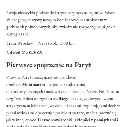
Twoja niezwykła podróż do Paryża rozpoczyna się już w Polsce.
W drogę wyruszymy naszym komfortowym autokarem w
godzinach południowych, aby zwiedzanie rozpocząć w piątek z
samego rana!
Trasa Wrocław – Paryż to ok. 1300 km.
2 dzień 21.02.2025
Pierwsze spojrzenie na Paryż
Pobyt w Paryżu zaczynamy od urokliwej
dzielnicy
Montmartre.
To jedna z najbardziej
charakterystycznych i malowniczych dzielnic Paryża. Położona na
wzgórzu, z dala od zgiełku wielkiego miasta, zachwyca swoim
artystycznym klimatem, wąskimi uliczkami i zapierającymi dech w
piersi widokami. Spacerując po Montmartre, można poczuć się
jak w innej epoce.
Liczne kawiarenki, sklepiki z pamiątkami i
małe galerie sztuki tworzą unikalny klimat tego