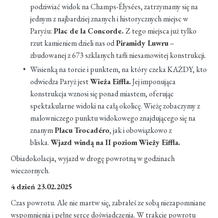
podziwiać widok na Champs-Élysées, zatrzymamy się na
jednym z najbardziej znanych i historycznych miejsc w
Paryżu:
Plac de la Concorde.
Z tego miejsca już tylko
rzut kamieniem dzieli nas od
Piramidy Luwru
–
zbudowanej z 673 szklanych tafli niesamowitej konstrukcji.
Wisienką na torcie i punktem, na który czeka KAŻDY, kto
odwiedza Paryż jest
Wieża Eiffla.
Jej imponująca
konstrukcja wznosi się ponad miastem, oferując
spektakularne widoki na całą okolicę. Wieżę zobaczymy z
malowniczego punktu widokowego znajdującego się na
znanym
Placu Trocadéro
, jak i obowiązkowo z
bliska.
Wjazd windą na II poziom
Wieży Eiffla.
Obiadokolacja, wyjazd w drogę powrotną w godzinach
wieczornych.
4 dzień 23.02.2025
Czas powrotu. Ale nie martw się, zabrałeś ze sobą niezapomniane
wspomnienia i pełne serce doświadczenia. W trakcie powrotu