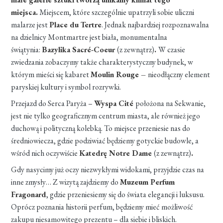
miejsca.
Miejscem, które szczególnie upatrzyli sobie uliczni
malarze jest
Place du Tertre
. Jednak najbardziej rozpoznawalna
na dzielnicy Montmartre jest biała, monumentalna
świątynia:
Bazylika Sacré-Coeur
(z zewnątrz)
.
W czasie
zwiedzania zobaczymy także charakterystyczny budynek, w
którym mieści się kabaret
Moulin Rouge –
nieodłączny element
paryskiej kultury i symbol rozrywki.
Przejazd do Serca Paryża –
Wyspa Cité
położona na Sekwanie,
jest nie tylko geograficznym centrum miasta, ale również jego
duchową i polityczną kolebką. To miejsce przeniesie nas do
średniowiecza, gdzie podziwiać będziemy gotyckie budowle, a
wśród nich oczywiście
Katedrę Notre Dame
(z zewnątrz)
.
Gdy nasycimy już oczy niezwykłymi widokami, przyjdzie czas na
inne zmysły… Z wizytą zajdziemy do
Muzeum Perfum
Fragonard
, gdzie przeniesiemy się do świata elegancji i luksusu.
Oprócz poznania historii perfum, będziemy mieć możliwość
zakupu niesamowitego prezentu – dla siebie i bliskich.