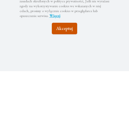
zasadach określonych w polityce prywatności, Jeśli nie wyrażasz
zgody na wykorzystywanie cookies we wskazanych w niej
celach, prosimy o wyłącznie cookies w przeglądarce lub
opuszczenie serwisu.
Więcej
Pozostańmy w
Akceptuj
kontakcie
Zapisz się do newslettera, aby być na bieżąco z
najciekawszymi wyjazdami i atrakcyjnymi promocjami
Subskrybuj
Twoje dane będą wykorzystywane zgodnie z naszą polityką
prywatności