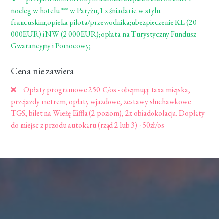
nocleg w hotelu *** w Paryżu;1 x śniadanie w stylu
francuskim;opieka pilota/przewodnika;ubezpieczenie KL (20
000EUR) i NW (2 000EUR);opłata na Turystyczny Fundusz
Gwarancyjny i Pomocowy;
Cena nie zawiera
Opłaty programowe 250 €/os - obejmują: taxa miejska,
przejazdy metrem, opłaty wjazdowe, zestawy słuchawkowe
TGS, bilet na Wieżę Eiffla (2 poziom), 2x obiadokolacja. Dopłaty
do miejsc z przodu autokaru (rząd 2 lub 3) - 50zł/os