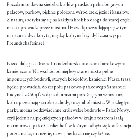
Poczdam to dawna siedziba królów pruskich pełna bogatych
pałaców, parków, pięknie położona wśród rzek, jezior i kanałów.
Z naturą spotykamy się na każdym krok bo droga do starej części
miasta prowadzi przez most nad Hawelą rozwidlającą się w tym
miejscu na dwa koryta, między którymi leży idylliczna wyspa
Freundschaftsinsel.
Nieco dalej jest Brama Brandenburska otoczona barokowymi
kamienicami. Na wschód od niej leży stare miasto pełne
imponujących budowli, starych kościołów, kamienic. Nasza trasa
będzie prowadziła do zespołu parkowo-pałacowego Sanssouci.
Budynek z żółtą fasadą nad tarasami porośniętymi winnicami,
które przecinają szerokie schody, to symbol miasta. W rozległym
parku można podziwiać inne królewskie budowle – Pałac Nowy,
czyli jeden z najpiękniejszych pałaców w kraju z teatrem i salą
marmurową, pałac Cecilienhof, w którym odbyła się konferencja
poczdamska, oranżerię, dawną herbaciarnię czy łaźnie.