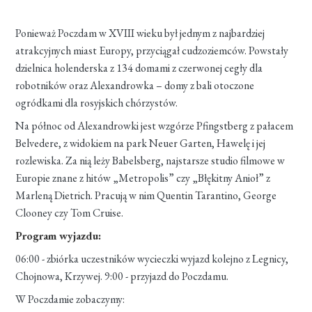
Ponieważ Poczdam w XVIII wieku był jednym z najbardziej
atrakcyjnych miast Europy, przyciągał cudzoziemców. Powstały
dzielnica holenderska z 134 domami z czerwonej cegły dla
robotników oraz Alexandrowka – domy z bali otoczone
ogródkami dla rosyjskich chórzystów.
Na północ od Alexandrowki jest wzgórze Pfingstberg z pałacem
Belvedere, z widokiem na park Neuer Garten, Hawelę i jej
rozlewiska. Za nią leży Babelsberg, najstarsze studio filmowe w
Europie znane z hitów „Metropolis” czy „Błękitny Anioł” z
Marleną Dietrich. Pracują w nim Quentin Tarantino, George
Clooney czy Tom Cruise.
Program wyjazdu:
06:00 - zbiórka uczestników wycieczki wyjazd kolejno z Legnicy,
Chojnowa, Krzywej. 9:00 - przyjazd do Poczdamu.
W Poczdamie zobaczymy: