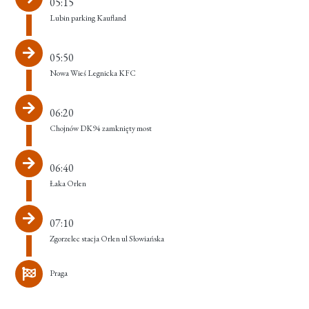
05:15
Lubin parking Kaufland
05:50
Nowa Wieś Legnicka KFC
06:20
Chojnów DK94 zamknięty most
06:40
Łaka Orlen
07:10
Zgorzelec stacja Orlen ul Słowiańska
Praga