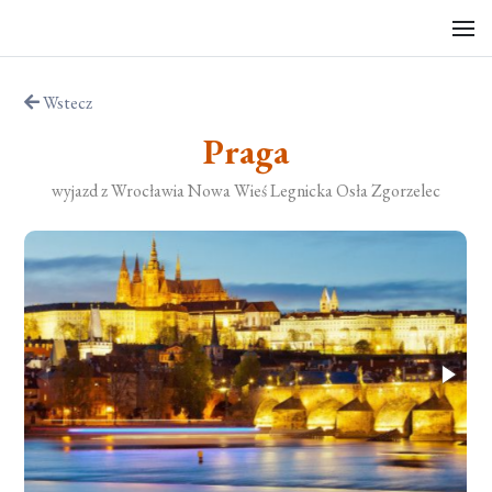
Wstecz
Praga
wyjazd z Wrocławia Nowa Wieś Legnicka Osła Zgorzelec