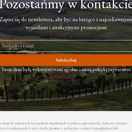
Pozostańmy w kontakci
Zapisz się do newslettera, aby być na bieżąco z najciekawszym
wyjazdami i atrakcyjnymi promocjami
Subskrybuj
Twoje dane będą wykorzystywane zgodnie z naszą polityką prywatności
 danych osobowych na zasadach określonych w polityce prywatności, Jeśli nie wyrażasz
es we wskazanych w niej celach, prosimy o wyłącznie cookies w przeglądarce lub