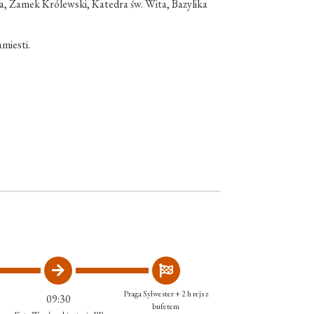
ta, Zamek Królewski, Katedra św. Wita, Bazylika
miesti.
Praga Sylwester + 2 h rejs z
09:30
bufetem