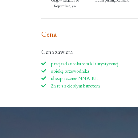
Głogów stacja BP os
Lubin parking Kaufland
Kopernika/Jysk
Cena
Cena zawiera
przejazd autokarem kl turystycznej
opiekę przewodnika
ubezpieczenie NNW KL
2h rejs z ciepłym bufetem