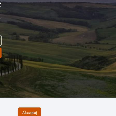
e
i
Akceptuj