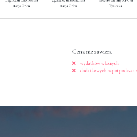
Legnica ul Chojnowska
Zgorzelec ul Słowiańska
Wrocław Bielany KFC ul
stacja Orlen
stacja Orlen
Tyniecka
Cena nie zawiera
wydatków własnych
dodatkowych napoi podczas r