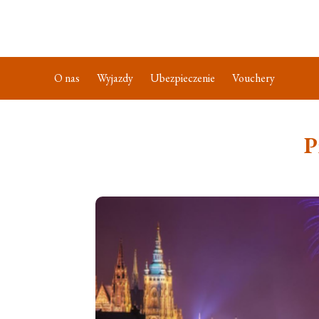
O nas
Wyjazdy
Ubezpieczenie
Vouchery
P