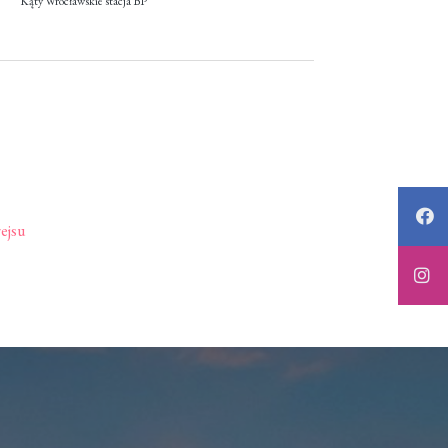
Kąty Wrocławskie stacja BP
ejsu