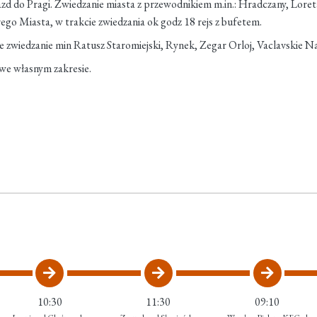
azd do Pragi. Zwiedzanie miasta z przewodnikiem m.in.: Hradczany, Lore
rego Miasta, w trakcie zwiedzania ok godz 18 rejs z bufetem.
e zwiedzanie min Ratusz Staromiejski, Rynek, Zegar Orloj, Vaclavskie Na
we własnym zakresie.
10:30
11:30
09:10