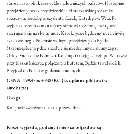
stare miasto obok niezwykle malowniczych pałaców. Następnie
przejdziemy przez trzy dziedzińce Hradczańskiego Zamku,
zobaczymy siedzibę prezydenta Czech, Katedrę św. Wita. Po
wyjściu z terenu zamku udamy się na Małą Stranę, następnie
skierujemy się na słynny most Karola gdzie będziemy mieli chwilę
czasu wolnego. Po czasie wolnym przejdziemy do Rynku
Staromiejskiego gdzie znajduje się miedzy innymi słynny zegar
Orloy, Vaclavskie Nemesti. Kolejną atrakcją jest rejs po Wełtawie
przy blasku księżyca połączony z bufetem, Będzie trwał ok 2 h.
Przyjazd do Polski w godzinach nocnych
CENA: 199zł/os + 600 KĆ (kcz płatne pilotowi w
autokarze)
Uwaga
Kolejność zwiedzania ustala przewodnik
Koszt wyjazdu, godziny i miejsca odjazdów są